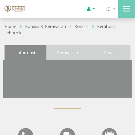
ID
Home
Kondisi & Perawatan
Kondisi
Keratosis
seboroik
Informasi
Perawatan
Pusat