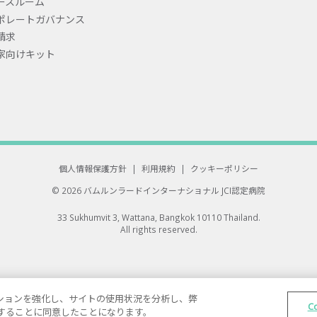
ースルーム
ポレートガバナンス
請求
家向けキット
個人情報保護方針
|
利用規約
|
クッキーポリシー
© 2026 バムルンラードインターナショナル
JCI認定病院
33 Sukhumvit 3, Wattana, Bangkok 10110 Thailand.
All rights reserved.
ゲーションを強化し、サイトの使用状況を分析し、弊
C
保存することに同意したことになります。