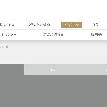
者様サービス
受診のための渡航
パッケージ
保険
ク& センター
症状と治療方法
受診予約
ERD）
扱い