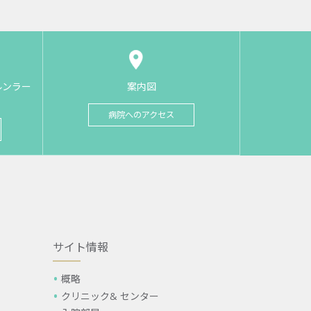
ルンラー
案内図
病院へのアクセス
サイト情報
概略
クリニック& センター