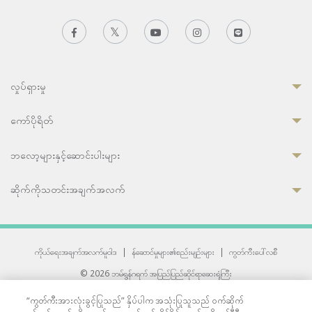
လှုပ်ရှားမှု
ကော်ပိုရိတ်
ဘလော့များနှင့်ဆောင်းပါးများ
ဆိုက်ကိုသတင်းအချက်အလက်
ကိုယ်ရေးအချက်အလက်မူဝါဒ
|
န်ဆောင်မှုများ၏စည်းမျဉ်းများ
|
ကွတ်ကီးပေါ်လစီ
© 2026 ဘမ်ရွန်ဂရက် အပြည်ပြည်ဆိုင်ရာဆေးရုံကြီး
တစ်ဦးကပူးတွဲကော်မရှင်အင်တာနေရှင်နယ် (JCI) အသိအမှတ်ပြုဆေးရုံ
“ကွတ်ကီးအားလုံးခွင့်ပြုသည်” နှိပ်ပါက အသုံးပြုသူသည် ဝက်ဆိုက်
33 Sukhumvit 3, Wattana, Bangkok 10110 Thailand.