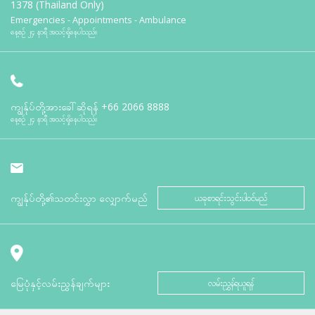
1378 (Thailand Only)
Emergencies - Appointments - Ambulance
နေ့စဉ် ၂၄ နာရီ အသင့်ရှိနေပါသည်။
ကျွန်ုပ်တို့အားခေါ်ဆိုရန်
+66 2066 8888
နေ့စဉ် ၂၄ နာရီ အသင့်ရှိနေပါသည်။
ကျွန်ုပ်တို့၏သတင်းလွှာ လျှောက်မည်
ယခုစာရင်းသွင်းပါဝင်မည်
မြေပုံနှင့်လမ်းညွှန်ချက်များ
လမ်းညွှန်ရယူရန်