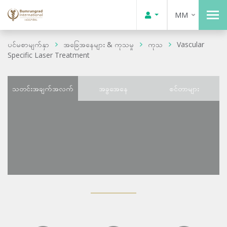
MM
ပင်မစာမျက်နှာ
အခြေအနေများ & ကုသမှု
ကုသ
Vascular
Specific Laser Treatment
သတင်းအချက်အလက်
အခွအေနေ
စင်တာများ