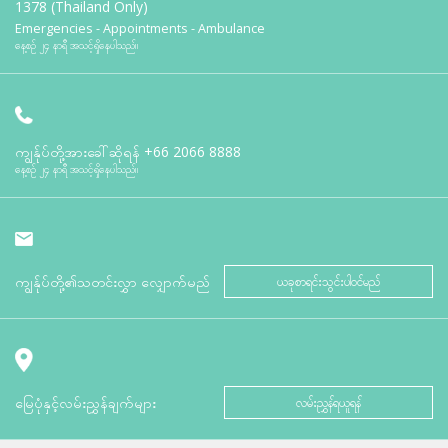
1378 (Thailand Only)
Emergencies - Appointments - Ambulance
နေ့စဉ် ၂၄ နာရီ အသင့်ရှိနေပါသည်။
ကျွန်ုပ်တို့အားခေါ်ဆိုရန်
+66 2066 8888
နေ့စဉ် ၂၄ နာရီ အသင့်ရှိနေပါသည်။
ကျွန်ုပ်တို့၏သတင်းလွှာ လျှောက်မည်
ယခုစာရင်းသွင်းပါဝင်မည်
မြေပုံနှင့်လမ်းညွှန်ချက်များ
လမ်းညွှန်ရယူရန်