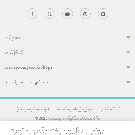
လှုပ်ရှားမှု
ကော်ပိုရိတ်
ဘလော့များနှင့်ဆောင်းပါးများ
ဆိုက်ကိုသတင်းအချက်အလက်
ကိုယ်ရေးအချက်အလက်မူဝါဒ
|
န်ဆောင်မှုများ၏စည်းမျဉ်းများ
|
ကွတ်ကီးပေါ်လစီ
© 2026 ဘမ်ရွန်ဂရက် အပြည်ပြည်ဆိုင်ရာဆေးရုံကြီး
တစ်ဦးကပူးတွဲကော်မရှင်အင်တာနေရှင်နယ် (JCI) အသိအမှတ်ပြုဆေးရုံ
“ကွတ်ကီးအားလုံးခွင့်ပြုသည်” နှိပ်ပါက အသုံးပြုသူသည် ဝက်ဆိုက်
33 Sukhumvit 3, Wattana, Bangkok 10110 Thailand.