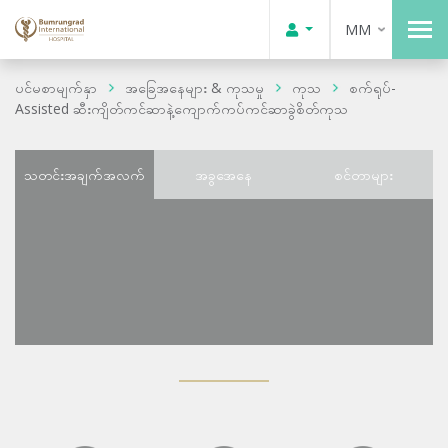
MM
ပင်မစာမျက်နှာ
အခြေအနေများ & ကုသမှု
ကုသ
စက်ရုပ်-
Assisted ဆီးကျိတ်ကင်ဆာနဲ့ကျောက်ကပ်ကင်ဆာခွဲစိတ်ကုသ
သတင်းအချက်အလက်
အခွအေနေ
စင်တာများ