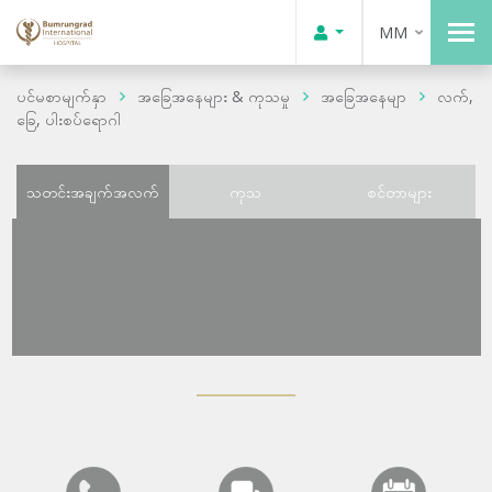
MM
ပင်မစာမျက်နှာ
အခြေအနေများ & ကုသမှု
အခြေအနေမျာ
လက်,
ခြေ, ပါးစပ်ရောဂါ
သတင်းအချက်အလက်
ကုသ
စင်တာများ