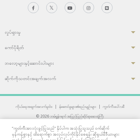
လှုပ်ရှားမှု
ကော်ပိုရိတ်
ဘလော့များနှင့်ဆောင်းပါးများ
ဆိုက်ကိုသတင်းအချက်အလက်
ကိုယ်ရေးအချက်အလက်မူဝါဒ
|
န်ဆောင်မှုများ၏စည်းမျဉ်းများ
|
ကွတ်ကီးပေါ်လစီ
© 2026 ဘမ်ရွန်ဂရက် အပြည်ပြည်ဆိုင်ရာဆေးရုံကြီး
တစ်ဦးကပူးတွဲကော်မရှင်အင်တာနေရှင်နယ် (JCI) အသိအမှတ်ပြုဆေးရုံ
“ကွတ်ကီးအားလုံးခွင့်ပြုသည်” နှိပ်ပါက အသုံးပြုသူသည် ဝက်ဆိုက်
33 Sukhumvit 3, Wattana, Bangkok 10110 Thailand.
မှန်ကန်စွာနှင့် ထိရောက်စွာ အလုပ်လုပ်ကိုင်နိုင်စေရန်၊ ဆိုရှယ်မီဒီယာများ
All rights reserved.