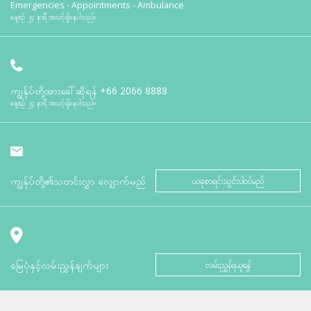
Emergencies - Appointments - Ambulance
နေ့စဉ် ၂၄ နာရီ အသင့်ရှိနေပါသည်။
ကျွန်ုပ်တို့အားခေါ်ဆိုရန်
+66 2066 8888
နေ့စဉ် ၂၄ နာရီ အသင့်ရှိနေပါသည်။
ကျွန်ုပ်တို့၏သတင်းလွှာ လျှောက်မည်
ယခုစာရင်းသွင်းပါဝင်မည်
မြေပုံနှင့်လမ်းညွှန်ချက်များ
လမ်းညွှန်ရယူရန်