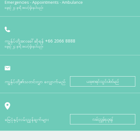
Emergencies - Appointments - Ambulance
နေ့စဉ် ၂၄ နာရီ အသင့်ရှိနေပါသည်။
ကျွန်ုပ်တို့အားခေါ်ဆိုရန်
+66 2066 8888
နေ့စဉ် ၂၄ နာရီ အသင့်ရှိနေပါသည်။
ကျွန်ုပ်တို့၏သတင်းလွှာ လျှောက်မည်
ယခုစာရင်းသွင်းပါဝင်မည်
မြေပုံနှင့်လမ်းညွှန်ချက်များ
လမ်းညွှန်ရယူရန်