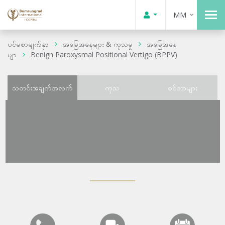
MM
ပင်မစာမျက်နှာ
အခြေအနေများ & ကုသမှု
အခြေအနေ
မျာ
Benign Paroxysmal Positional Vertigo (BPPV)
သတင်းအချက်အလက်
ကုသ
စင်တာများ