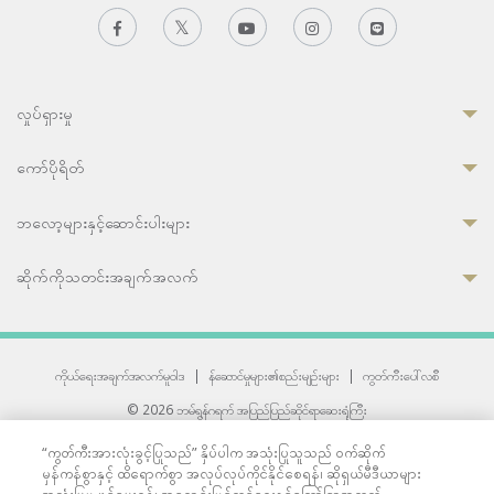
လှုပ်ရှားမှု
ကော်ပိုရိတ်
ဘလော့များနှင့်ဆောင်းပါးများ
ဆိုက်ကိုသတင်းအချက်အလက်
ကိုယ်ရေးအချက်အလက်မူဝါဒ
|
န်ဆောင်မှုများ၏စည်းမျဉ်းများ
|
ကွတ်ကီးပေါ်လစီ
© 2026 ဘမ်ရွန်ဂရက် အပြည်ပြည်ဆိုင်ရာဆေးရုံကြီး
တစ်ဦးကပူးတွဲကော်မရှင်အင်တာနေရှင်နယ် (JCI) အသိအမှတ်ပြုဆေးရုံ
“ကွတ်ကီးအားလုံးခွင့်ပြုသည်” နှိပ်ပါက အသုံးပြုသူသည် ဝက်ဆိုက်
33 Sukhumvit 3, Wattana, Bangkok 10110 Thailand.
မှန်ကန်စွာနှင့် ထိရောက်စွာ အလုပ်လုပ်ကိုင်နိုင်စေရန်၊ ဆိုရှယ်မီဒီယာများ
All rights reserved.