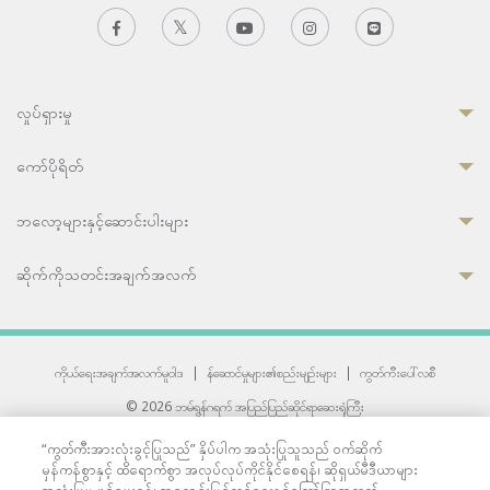
လှုပ်ရှားမှု
ကော်ပိုရိတ်
ဘလော့များနှင့်ဆောင်းပါးများ
ဆိုက်ကိုသတင်းအချက်အလက်
ကိုယ်ရေးအချက်အလက်မူဝါဒ
|
န်ဆောင်မှုများ၏စည်းမျဉ်းများ
|
ကွတ်ကီးပေါ်လစီ
© 2026 ဘမ်ရွန်ဂရက် အပြည်ပြည်ဆိုင်ရာဆေးရုံကြီး
တစ်ဦးကပူးတွဲကော်မရှင်အင်တာနေရှင်နယ် (JCI) အသိအမှတ်ပြုဆေးရုံ
“ကွတ်ကီးအားလုံးခွင့်ပြုသည်” နှိပ်ပါက အသုံးပြုသူသည် ဝက်ဆိုက်
33 Sukhumvit 3, Wattana, Bangkok 10110 Thailand.
မှန်ကန်စွာနှင့် ထိရောက်စွာ အလုပ်လုပ်ကိုင်နိုင်စေရန်၊ ဆိုရှယ်မီဒီယာများ
All rights reserved.