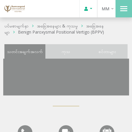
MM
ပင်မစာမျက်နှာ
အခြေအနေများ & ကုသမှု
အခြေအနေ
မျာ
Benign Paroxysmal Positional Vertigo (BPPV)
သတင်းအချက်အလက်
ကုသ
စင်တာများ