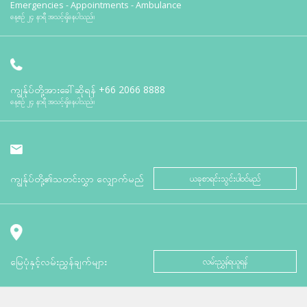
Emergencies - Appointments - Ambulance
နေ့စဉ် ၂၄ နာရီ အသင့်ရှိနေပါသည်။
ကျွန်ုပ်တို့အားခေါ်ဆိုရန်
+66 2066 8888
နေ့စဉ် ၂၄ နာရီ အသင့်ရှိနေပါသည်။
ကျွန်ုပ်တို့၏သတင်းလွှာ လျှောက်မည်
ယခုစာရင်းသွင်းပါဝင်မည်
မြေပုံနှင့်လမ်းညွှန်ချက်များ
လမ်းညွှန်ရယူရန်