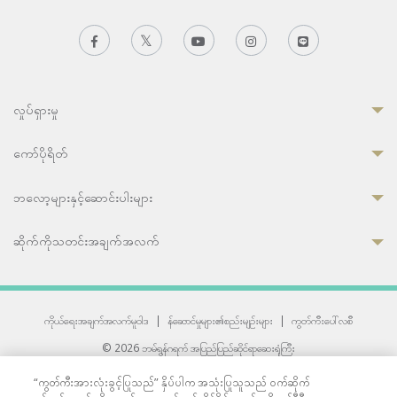
လှုပ်ရှားမှု
ကော်ပိုရိတ်
ဘလော့များနှင့်ဆောင်းပါးများ
ဆိုက်ကိုသတင်းအချက်အလက်
ကိုယ်ရေးအချက်အလက်မူဝါဒ
|
န်ဆောင်မှုများ၏စည်းမျဉ်းများ
|
ကွတ်ကီးပေါ်လစီ
© 2026 ဘမ်ရွန်ဂရက် အပြည်ပြည်ဆိုင်ရာဆေးရုံကြီး
တစ်ဦးကပူးတွဲကော်မရှင်အင်တာနေရှင်နယ် (JCI) အသိအမှတ်ပြုဆေးရုံ
“ကွတ်ကီးအားလုံးခွင့်ပြုသည်” နှိပ်ပါက အသုံးပြုသူသည် ဝက်ဆိုက်
33 Sukhumvit 3, Wattana, Bangkok 10110 Thailand.