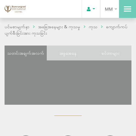
MM
ပင်မစာမျက်နှာ
အခြေအနေများ & ကုသမှု
ကုသ
ကျောက်ကပ်
ပျက်စီးခြင်းအား ကုသခြင်း
သတင်းအချက်အလက်
အခွအေနေ
စင်တာများ