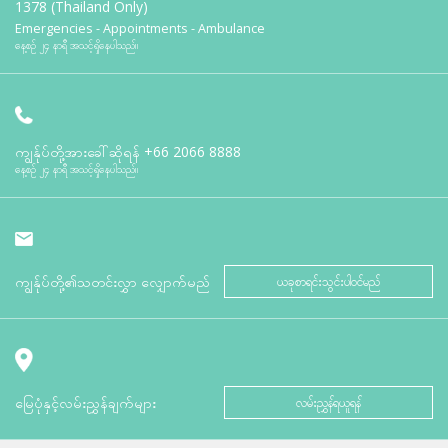
1378 (Thailand Only)
Emergencies - Appointments - Ambulance
နေ့စဉ် ၂၄ နာရီ အသင့်ရှိနေပါသည်။
ကျွန်ုပ်တို့အားခေါ်ဆိုရန်
+66 2066 8888
နေ့စဉ် ၂၄ နာရီ အသင့်ရှိနေပါသည်။
ကျွန်ုပ်တို့၏သတင်းလွှာ လျှောက်မည်
ယခုစာရင်းသွင်းပါဝင်မည်
မြေပုံနှင့်လမ်းညွှန်ချက်များ
လမ်းညွှန်ရယူရန်