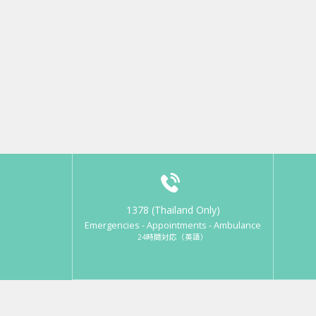
1378 (Thailand Only)
Emergencies - Appointments - Ambulance
24時間対応（英語）