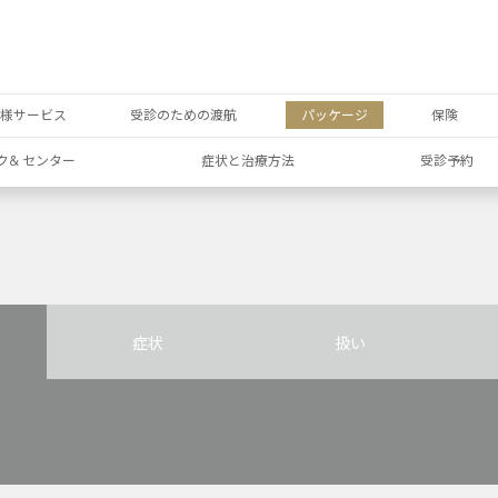
者様サービス
受診のための渡航
パッケージ
保険
ク& センター
症状と治療方法
受診予約
症状
扱い