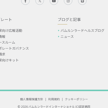
ポレート
ブログと記事
家向け広報活動
バムルンラードヘルスブログ
情報
ニュース
ースルーム
ポレートガバナンス
請求
家向けキット
個人情報保護方針
|
利用規約
|
クッキーポリシー
© 2026 バムルンラードインターナショナル
JCI認定病院