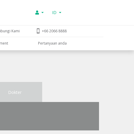
ID
ubungi Kami
+66 2066 8888
tment
Pertanyaan anda
Dokter