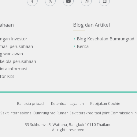
ahaan
Blog dan Artikel
ngan Investor
Blog Kesehatan Bumrungrad
rmasi perusahaan
Berita
g wartawan
 kelola perusahaan
nta informasi
tor Kits
Rahasia pribadi
|
Ketentuan Layanan
|
Kebijakan Cookie
Sakit Internasional Bumrungrad
Rumah Sakit terakreditasi Joint Commission Int
33 Sukhumvit 3, Wattana, Bangkok 10110 Thailand.
All rights reserved.