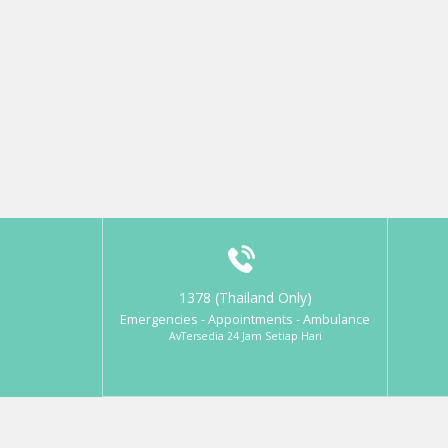
1378 (Thailand Only)
Emergencies - Appointments - Ambulance
AvTersedia 24 Jam Setiap Hari