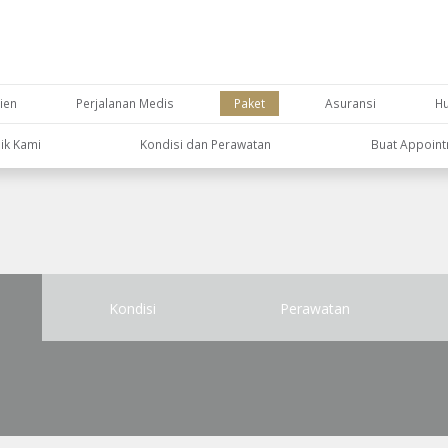
ien
Perjalanan Medis
Paket
Asuransi
H
nik Kami
Kondisi dan Perawatan
Buat Appoin
Kondisi
Perawatan