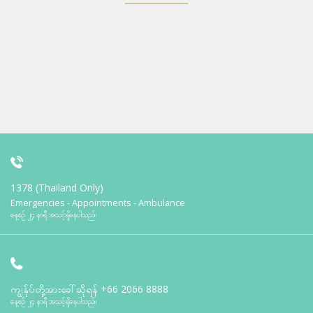
1378 (Thailand Only)
Emergencies - Appointments - Ambulance
နေ့စဉ် ၂၄ နာရီ အသင့်ရှိနေပါသည်။
ကျွန်ုပ်တို့အားခေါ်ဆိုရန်
+66 2066 8888
နေ့စဉ် ၂၄ နာရီ အသင့်ရှိနေပါသည်။