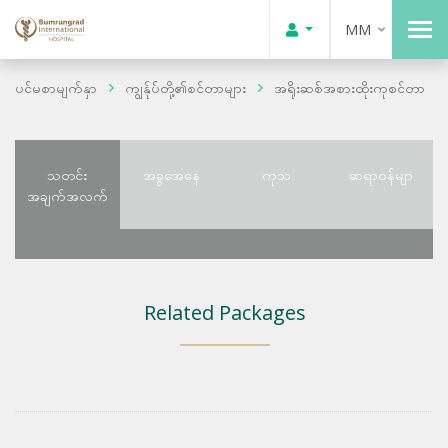
MM
ပင်မစာမျက်နှာ
ကျွန်ုပ်တို့၏စင်တာများ
အရိုးဆစ်အစားထိုးကုစင်တာ
သတင်း
အခွအေနေ
ကုသ
ဆရာဝန်မျာ
အချက်အလက်
Related Packages