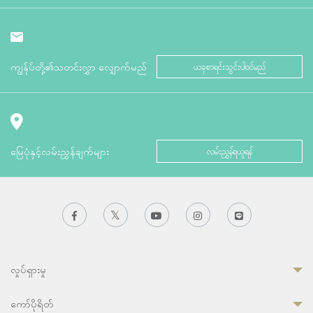
ကျွန်ုပ်တို့၏သတင်းလွှာ လျှောက်မည်
ယခုစာရင်းသွင်းပါဝင်မည်
မြေပုံနှင့်လမ်းညွှန်ချက်များ
လမ်းညွှန်ရယူရန်
လှုပ်ရှားမှု
ကော်ပိုရိတ်