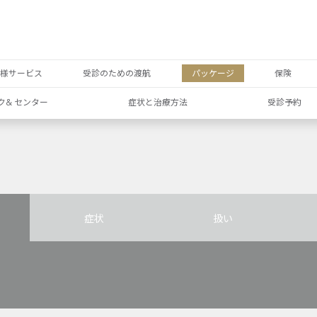
者様サービス
受診のための渡航
パッケージ
保険
ク& センター
症状と治療方法
受診予約
症状
扱い