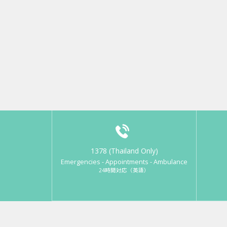
1378 (Thailand Only)
Emergencies - Appointments - Ambulance
24時間対応（英語）