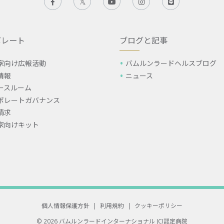
ポレート
ブログと記事
家向け広報活動
バムルンラードヘルスブログ
情報
ニュース
ースルーム
ポレートガバナンス
請求
家向けキット
個人情報保護方針
|
利用規約
|
クッキーポリシー
© 2026 バムルンラードインターナショナル
JCI認定病院