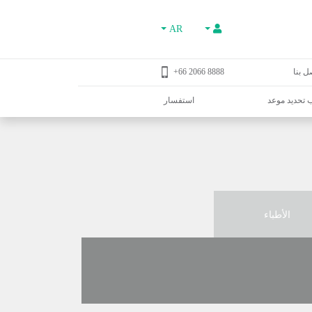
AR
ل بنا
8888 2066 66+
تحديد موعد
استفسار
الأطباء