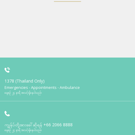
1378 (Thailand Only)
Emergencies - Appointments - Ambulance
နေ့စဉ် ၂၄ နာရီ အသင့်ရှိနေပါသည်။
ကျွန်ုပ်တို့အားခေါ်ဆိုရန်
+66 2066 8888
နေ့စဉ် ၂၄ နာရီ အသင့်ရှိနေပါသည်။