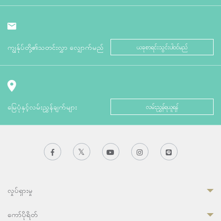
ကျွန်ုပ်တို့၏သတင်းလွှာ လျှောက်မည်
ယခုစာရင်းသွင်းပါဝင်မည်
မြေပုံနှင့်လမ်းညွှန်ချက်များ
လမ်းညွှန်ရယူရန်
လှုပ်ရှားမှု
ကော်ပိုရိတ်