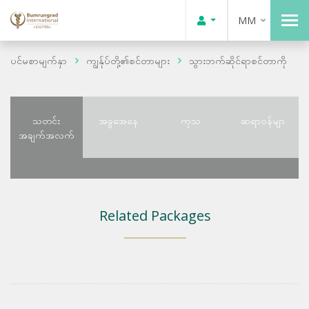
MM
ပင်မစာမျက်နှာ
ကျွန်ုပ်တို့၏စင်တာများ
သွားဘက်ဆိုင်ရာစင်တာကို
သတင်း
အခွအေနေ
ကုသ
ဆရာဝန်မျာ
အချက်အလက်
Related Packages