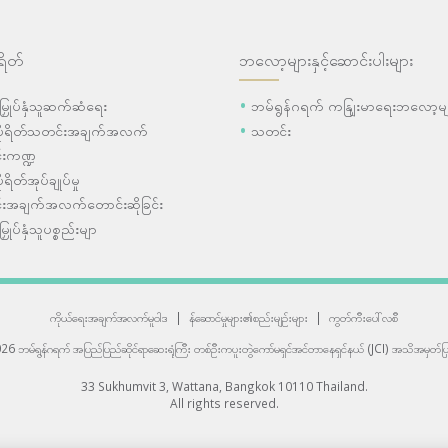
ရိတ်
ဘလော့များနှင့်ဆောင်းပါးများ
ီးမြှုပ်နှံသူဆက်ဆံရေး
ဘမ်ရွန်ဂရက် ကနျြးမာရေးဘလော့မျ
ပိုရိတ်သတင်းအချက်အလက်
သတင်း
းကဏ္ဍ
ုရိတ်အုပ်ချုပ်မှု
းအချက်အလက်တောင်းဆိုခြင်း
းမြှုပ်နှံသူပစ္စည်းမျာ
ကိုယ်ရေးအချက်အလက်မူဝါဒ
|
န်ဆောင်မှုများ၏စည်းမျဉ်းများ
|
ကွတ်ကီးပေါ်လစီ
6 ဘမ်ရွန်ဂရက် အပြည်ပြည်ဆိုင်ရာဆေးရုံကြီး
တစ်ဦးကပူးတွဲကော်မရှင်အင်တာနေရှင်နယ် (JCI) အသိအမှတ်ပြု
33 Sukhumvit 3, Wattana, Bangkok 10110 Thailand.
All rights reserved.