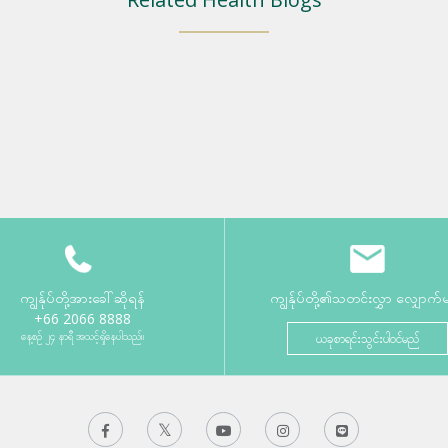
ကျွန်ုပ်တို့အားခေါ်ဆိုရန်
ကျွန်ုပ်တို့၏သတင်းလွှာ လျှောက်
+66 2066 8888
နေ့စဉ် ၂၄ နာရီ အသင့်ရှိနေပါသည်။
ယခုစာရင်းသွင်းပါဝင်မည်