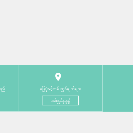
မည်
မြေပုံနှင့်လမ်းညွှန်ချက်များ
လမ်းညွှန်ရယူရန်