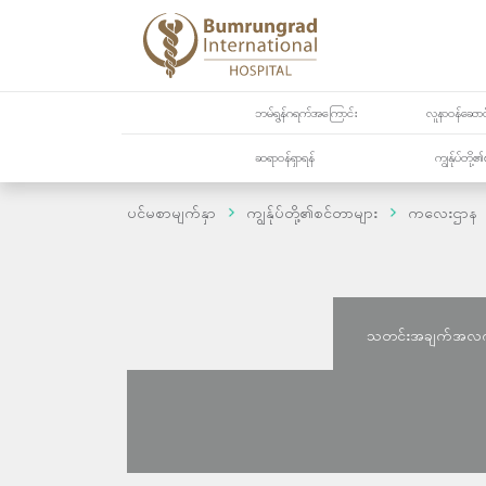
ဘမ်ရွန်ဂရက်အကြောင်း
လူနာဝန်ဆောင်
ဆရာဝန်ရှာရန်
ကျွန်ုပ်တို
ပင်မစာမျက်နှာ
ကျွန်ုပ်တို့၏စင်တာများ
ကလေးဌာန
သတင်းအချက်အလ