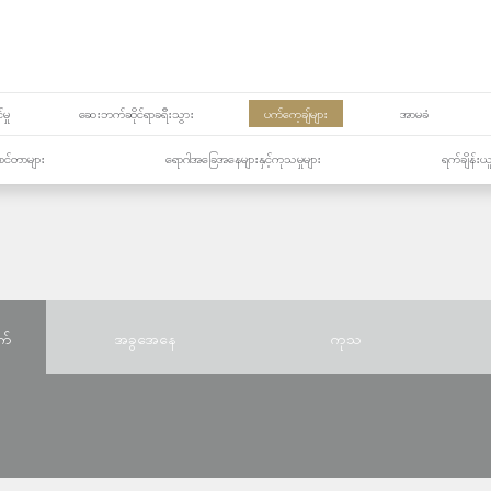
မှု
ဆေးဘက်ဆိုင်ရာခရီးသွား
ပက်ကေ့ချ်များ
အာမခံ
့၏စင်တာများ
ရောဂါအခြေအနေများနှင့်ကုသမှုများ
ရက်ချိန်းယ
က်
အခွအေနေ
ကုသ