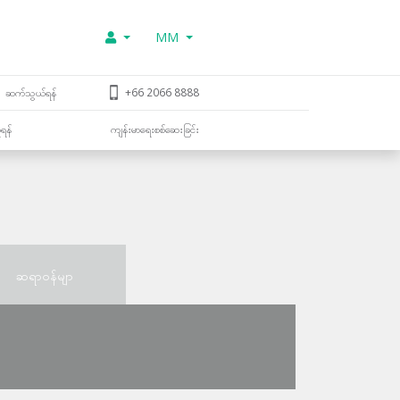
MM
ဆက်သွယ်ရန်
+66 2066 8888
ူရန်
ကျန်းမာရေးစစ်ဆေးခြင်း
ဆရာဝန်မျာ