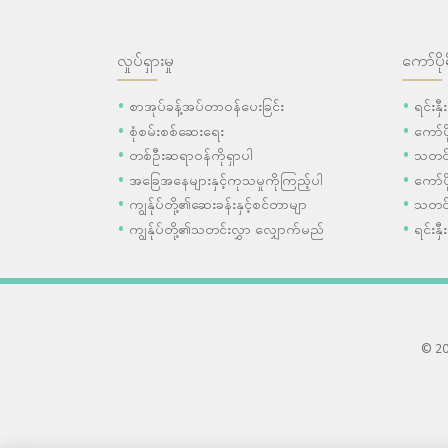
လှုပ်ရှားမှု
ကော်ပို
စာအုပ်ခန့်အပ်တာဝန်ပေးခြင်း
ရင်းနှ
စုံစမ်းစစ်ဆေးရေး
ကော်
တစ်ဦးဆရာဝန်ကိုရှာပါ
သတင်
အခြေအနေများနှင့်ကုသမှုကိုကြည့်ပါ
ကော်ပိ
ကျွန်ုပ်တို့၏ဆေးခန်းနှင့်စင်တာမျာ
သတင်
ကျွန်ုပ်တို့၏သတင်းလွှာ လျှောက်မည်
ရင်းနှီ
© 202