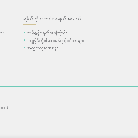
ဆိုက်ကိုသတင်းအချက်အလက်
ား
ဘမ်ရွန်ဂရက်အကြောင်း
ကျွန်ုပ်တို့၏ဆေးခန်းနှင့်စင်တာများ
အတွင်းလူနာအခန်း
ဆေးရုံ