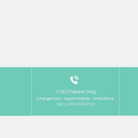
1378 (Thailand Only)
Emergencies - Appointments - Ambulance
နေ့စဉ် ၂၄ နာရီ အသင့်ရှိနေပါသည်။