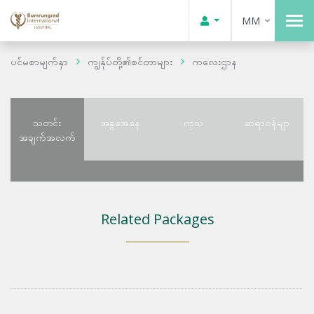
MM
ပင်မစာမျက်နှာ
ကျွန်ုပ်တို့၏စင်တာများ
ကလေးဌာန
သတင်း
အခွအေနေ
ကုသ
ဆရာဝန်မျာ
အချက်အလက်
Related Packages