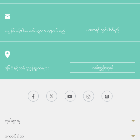
ကျွန်ုပ်တို့၏သတင်းလွှာ လျှောက်မည်
ယခုစာရင်းသွင်းပါဝင်မည်
မြေပုံနှင့်လမ်းညွှန်ချက်များ
လမ်းညွှန်ရယူရန်
လှုပ်ရှားမှု
ကော်ပိုရိတ်