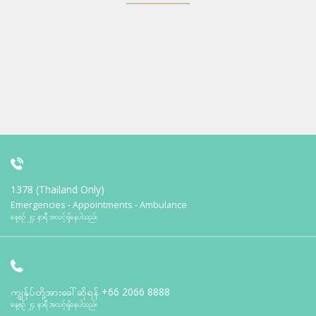
1378 (Thailand Only)
Emergencies - Appointments - Ambulance
နေ့စဉ် ၂၄ နာရီ အသင့်ရှိနေပါသည်။
ကျွန်ုပ်တို့အားခေါ်ဆိုရန်
+66 2066 8888
နေ့စဉ် ၂၄ နာရီ အသင့်ရှိနေပါသည်။