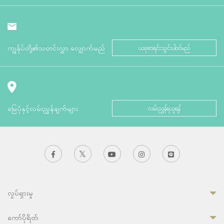
ကျွန်ုပ်တို့၏သတင်းလွှာ လျှောက်မည်
ယခုစာရင်းသွင်းပါဝင်မည်
မြေပုံနှင့်လမ်းညွှန်ချက်များ
လမ်းညွှန်ရယူရန်
လှုပ်ရှားမှု
ကော်ပိုရိတ်