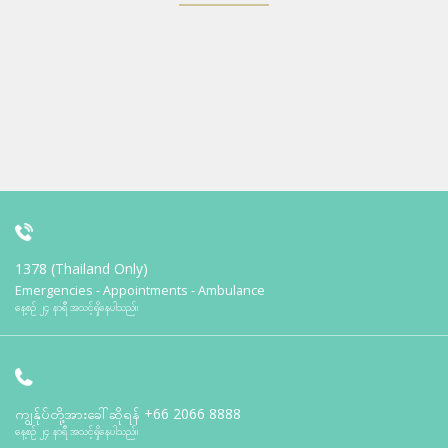
1378 (Thailand Only)
Emergencies - Appointments - Ambulance
နေ့စဉ် ၂၄ နာရီ အသင့်ရှိနေပါသည်။
ကျွန်ုပ်တို့အားခေါ်ဆိုရန်
+66 2066 8888
နေ့စဉ် ၂၄ နာရီ အသင့်ရှိနေပါသည်။