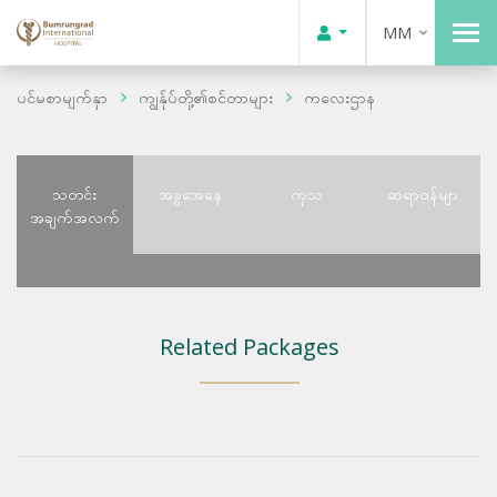
MM
ပင်မစာမျက်နှာ
ကျွန်ုပ်တို့၏စင်တာများ
ကလေးဌာန
သတင်း
အခွအေနေ
ကုသ
ဆရာဝန်မျာ
အချက်အလက်
Related Packages