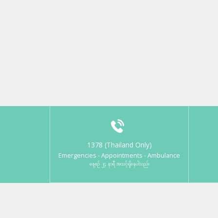
1378 (Thailand Only)
Emergencies - Appointments - Ambulance
နေ့စဉ် ၂၄ နာရီ အသင့်ရှိနေပါသည်။