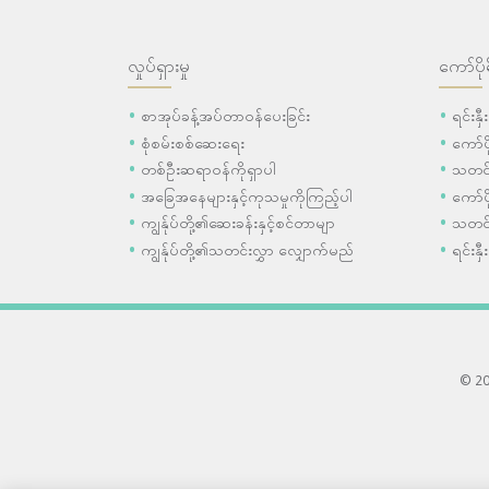
လှုပ်ရှားမှု
ကော်ပို
စာအုပ်ခန့်အပ်တာဝန်ပေးခြင်း
ရင်းနှ
စုံစမ်းစစ်ဆေးရေး
ကော်
တစ်ဦးဆရာဝန်ကိုရှာပါ
သတင်
အခြေအနေများနှင့်ကုသမှုကိုကြည့်ပါ
ကော်ပိ
ကျွန်ုပ်တို့၏ဆေးခန်းနှင့်စင်တာမျာ
သတင်
ကျွန်ုပ်တို့၏သတင်းလွှာ လျှောက်မည်
ရင်းနှီ
© 202