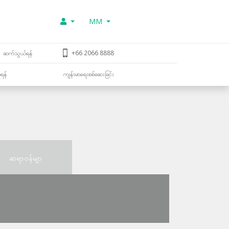
MM
ဆက်သွယ်ရန်
+66 2066 8888
ူရန်
ကျန်းမာရေးစစ်ဆေးခြင်း
ဆရာဝန်မျာ