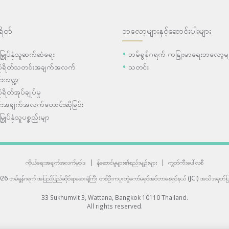
ရိတ်
ဘလော့များနှင့်ဆောင်းပါးများ
ီးမြှုပ်နှံသူဆက်ဆံရေး
ဘမ်ရွန်ဂရက် ကနျြးမာရေးဘလော့မျ
ပိုရိတ်သတင်းအချက်အလက်
သတင်း
းကဏ္ဍ
ုရိတ်အုပ်ချုပ်မှု
းအချက်အလက်တောင်းဆိုခြင်း
းမြှုပ်နှံသူပစ္စည်းမျာ
ကိုယ်ရေးအချက်အလက်မူဝါဒ
|
န်ဆောင်မှုများ၏စည်းမျဉ်းများ
|
ကွတ်ကီးပေါ်လစီ
6 ဘမ်ရွန်ဂရက် အပြည်ပြည်ဆိုင်ရာဆေးရုံကြီး
တစ်ဦးကပူးတွဲကော်မရှင်အင်တာနေရှင်နယ် (JCI) အသိအမှတ်ပြု
33 Sukhumvit 3, Wattana, Bangkok 10110 Thailand.
All rights reserved.