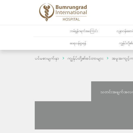
ဘမ်ရွန်ဂရက်အကြောင်း
လူနာဝန်ဆောင်
ဆရာဝန်ရှာရန်
ကျွန်ုပ်တို
ပင်မစာမျက်နှာ
ကျွန်ုပ်တို့၏စင်တာများ
အမူအကျင့်က
သတင်းအချက်အလ