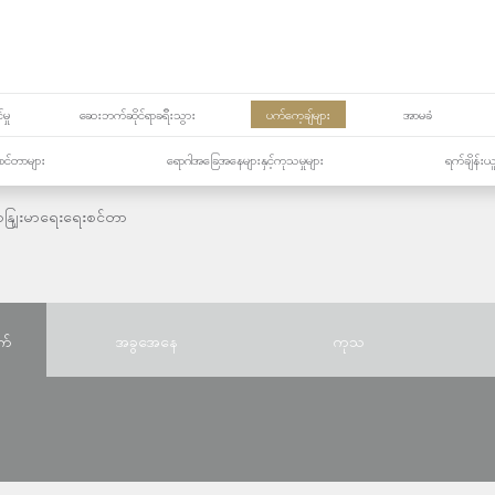
မှု
ဆေးဘက်ဆိုင်ရာခရီးသွား
ပက်ကေ့ချ်များ
အာမခံ
့၏စင်တာများ
ရောဂါအခြေအနေများနှင့်ကုသမှုများ
ရက်ချိန်းယ
နျြးမာရေးရေးစင်တာ
က်
အခွအေနေ
ကုသ