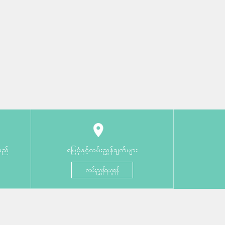
မည်
မြေပုံနှင့်လမ်းညွှန်ချက်များ
လမ်းညွှန်ရယူရန်