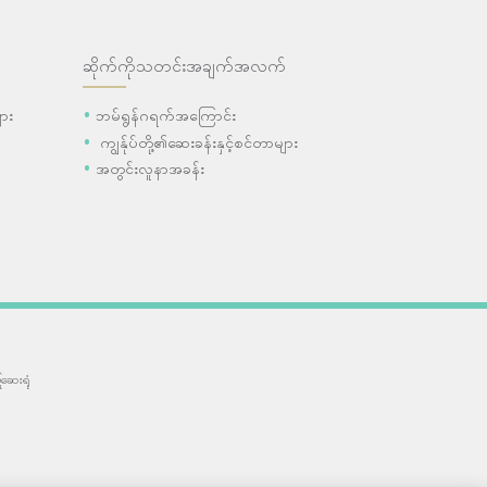
ဆိုက်ကိုသတင်းအချက်အလက်
ား
ဘမ်ရွန်ဂရက်အကြောင်း
ကျွန်ုပ်တို့၏ဆေးခန်းနှင့်စင်တာများ
အတွင်းလူနာအခန်း
ဆေးရုံ