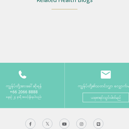
ကျွန်ုပ်တို့အားခေါ်ဆိုရန်
ကျွန်ုပ်တို့၏သတင်းလွှာ လျှောက်
+66 2066 8888
နေ့စဉ် ၂၄ နာရီ အသင့်ရှိနေပါသည်။
ယခုစာရင်းသွင်းပါဝင်မည်