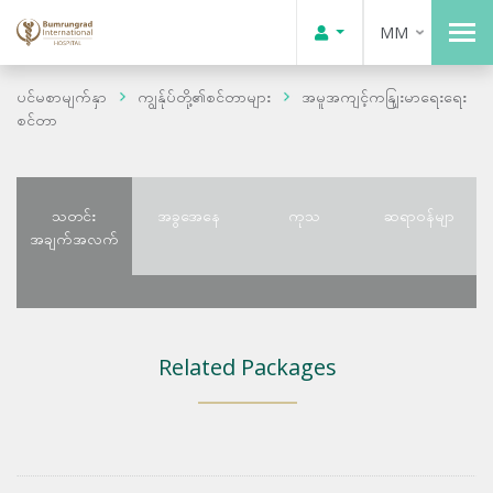
MM
ပင်မစာမျက်နှာ
ကျွန်ုပ်တို့၏စင်တာများ
အမူအကျင့်ကနျြးမာရေးရေး
စင်တာ
သတင်း
အခွအေနေ
ကုသ
ဆရာဝန်မျာ
အချက်အလက်
Related Packages