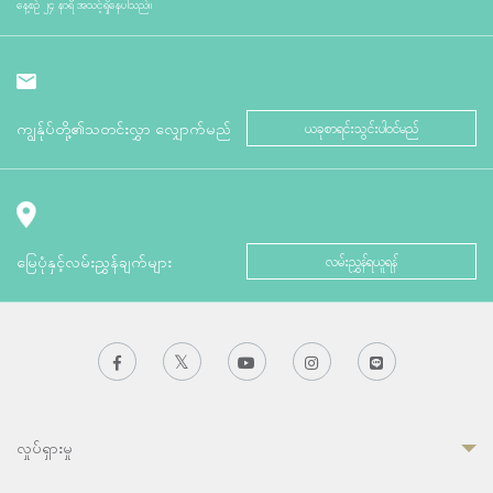
နေ့စဉ် ၂၄ နာရီ အသင့်ရှိနေပါသည်။
ကျွန်ုပ်တို့၏သတင်းလွှာ လျှောက်မည်
ယခုစာရင်းသွင်းပါဝင်မည်
မြေပုံနှင့်လမ်းညွှန်ချက်များ
လမ်းညွှန်ရယူရန်
လှုပ်ရှားမှု