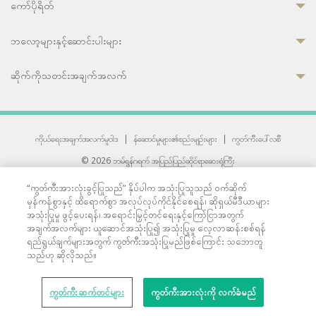
ကော်ပိုရိတ်
ဘလော့များနှင့်ဆောင်းပါးများ
ဆိုက်ကိုသတင်းအချက်အလက်
ကိုယ်ရေးအချက်အလက်မူဝါဒ
|
န်ဆောင်မှုများ၏စည်းမျဉ်းများ
|
ကွတ်ကီးပေါ်လစီ
© 2026 ဘမ်ရွန်ဂရက် အပြည်ပြည်ဆိုင်ရာဆေးရုံကြီး
တစ်ဦးကပူးတွဲကော်မရှင်အင်တာနေရှင်နယ် (JCI) အသိအမှတ်ပြုဆေးရုံ
“ကွတ်ကီးအားလုံးခွင့်ပြုသည်” နှိပ်ပါက အသုံးပြုသူသည် ဝက်ဆိုက်
33 Sukhumvit 3, Wattana, Bangkok 10110 Thailand.
မှန်ကန်စွာနှင့် ထိရောက်စွာ အလုပ်လုပ်ကိုင်နိုင်စေရန်၊ ဆိုရှယ်မီဒီယာများ
All rights reserved.
အသုံးပြုမှု ဖွင့်ပေးရန်၊ အရောင်းမြှင့်တင်ရေးနှင့်ကြော်ငြာအတွက်
အချက်အလက်များ ယူဆောင်အသုံးပြု၍ အသုံးပြုမှု လေ့လာဆန်းစစ်ရန်
ရည်ရွယ်ချက်များအတွက် ကွတ်ကီးအသုံးပြုမည်ဖြစ်ကြောင်း သဘောတူ
သည်ဟု ဆိုလိုသည်။
ကွတ်ကီးဆက်တင်များ
ကွတ်ကီးအားလုံးကို လက်ခံမည်