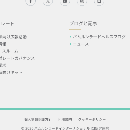
ポレート
ブログと記事
家向け広報活動
バムルンラードヘルスブログ
情報
ニュース
ースルーム
ポレートガバナンス
請求
家向けキット
個人情報保護方針
|
利用規約
|
クッキーポリシー
© 2026 バムルンラードインターナショナル
JCI認定病院