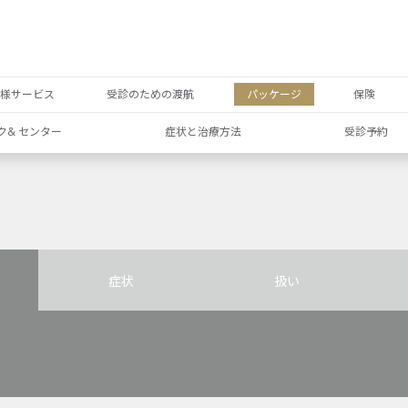
者様サービス
受診のための渡航
パッケージ
保険
ク& センター
症状と治療方法
受診予約
症状
扱い