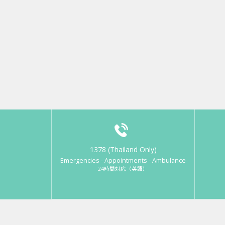
1378 (Thailand Only)
Emergencies - Appointments - Ambulance
24時間対応（英語）