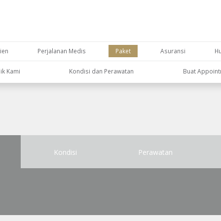
ien
Perjalanan Medis
Paket
Asuransi
H
nik Kami
Kondisi dan Perawatan
Buat Appoin
u
Kondisi
Perawatan