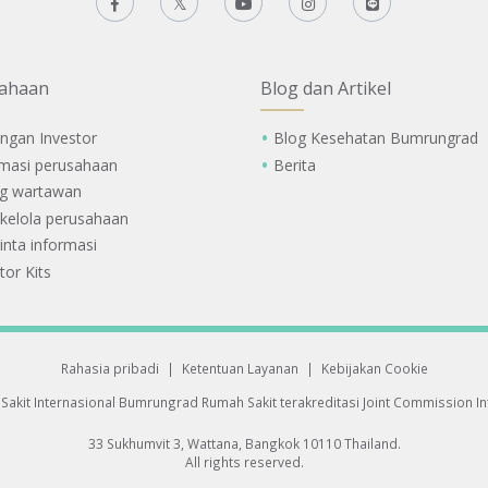
ahaan
Blog dan Artikel
ngan Investor
Blog Kesehatan Bumrungrad
rmasi perusahaan
Berita
g wartawan
 kelola perusahaan
nta informasi
tor Kits
Rahasia pribadi
|
Ketentuan Layanan
|
Kebijakan Cookie
Sakit Internasional Bumrungrad
Rumah Sakit terakreditasi Joint Commission Int
33 Sukhumvit 3, Wattana, Bangkok 10110 Thailand.
All rights reserved.