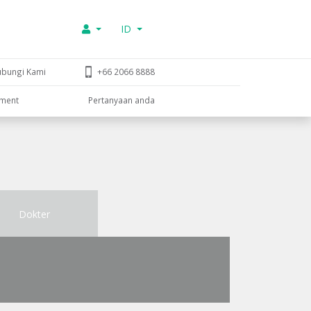
ID
ubungi Kami
+66 2066 8888
tment
Pertanyaan anda
Dokter