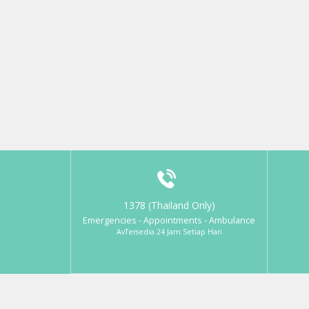
1378 (Thailand Only)
Emergencies - Appointments - Ambulance
AvTersedia 24 Jam Setiap Hari