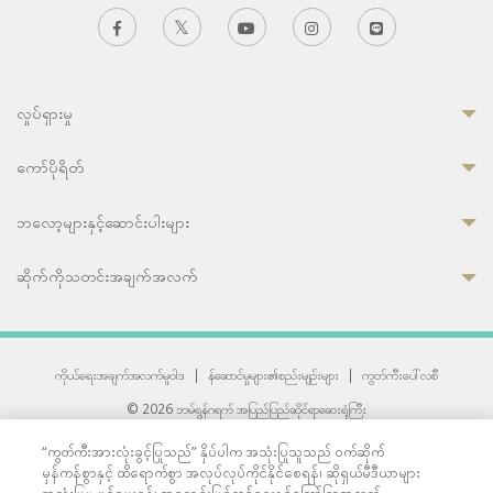
လှုပ်ရှားမှု
ကော်ပိုရိတ်
ဘလော့များနှင့်ဆောင်းပါးများ
ဆိုက်ကိုသတင်းအချက်အလက်
ကိုယ်ရေးအချက်အလက်မူဝါဒ
|
န်ဆောင်မှုများ၏စည်းမျဉ်းများ
|
ကွတ်ကီးပေါ်လစီ
© 2026 ဘမ်ရွန်ဂရက် အပြည်ပြည်ဆိုင်ရာဆေးရုံကြီး
တစ်ဦးကပူးတွဲကော်မရှင်အင်တာနေရှင်နယ် (JCI) အသိအမှတ်ပြုဆေးရုံ
“ကွတ်ကီးအားလုံးခွင့်ပြုသည်” နှိပ်ပါက အသုံးပြုသူသည် ဝက်ဆိုက်
33 Sukhumvit 3, Wattana, Bangkok 10110 Thailand.
မှန်ကန်စွာနှင့် ထိရောက်စွာ အလုပ်လုပ်ကိုင်နိုင်စေရန်၊ ဆိုရှယ်မီဒီယာများ
All rights reserved.