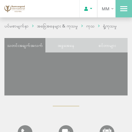
MM
ပင်မစာမျက်နှာ
အခြေအနေများ & ကုသမှု
ကုသ
ရှုံ့ကုသမှု
သတင်းအချက်အလက်
အခွအေနေ
စင်တာများ