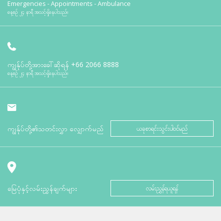
Emergencies - Appointments - Ambulance
နေ့စဉ် ၂၄ နာရီ အသင့်ရှိနေပါသည်။
ကျွန်ုပ်တို့အားခေါ်ဆိုရန်
+66 2066 8888
နေ့စဉ် ၂၄ နာရီ အသင့်ရှိနေပါသည်။
ကျွန်ုပ်တို့၏သတင်းလွှာ လျှောက်မည်
ယခုစာရင်းသွင်းပါဝင်မည်
မြေပုံနှင့်လမ်းညွှန်ချက်များ
လမ်းညွှန်ရယူရန်