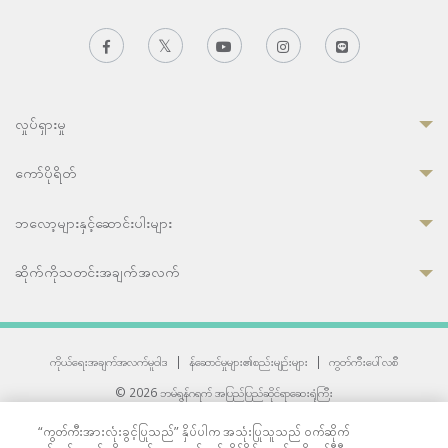
လှုပ်ရှားမှု
ကော်ပိုရိတ်
ဘလော့များနှင့်ဆောင်းပါးများ
ဆိုက်ကိုသတင်းအချက်အလက်
ကိုယ်ရေးအချက်အလက်မူဝါဒ
|
န်ဆောင်မှုများ၏စည်းမျဉ်းများ
|
ကွတ်ကီးပေါ်လစီ
© 2026 ဘမ်ရွန်ဂရက် အပြည်ပြည်ဆိုင်ရာဆေးရုံကြီး
တစ်ဦးကပူးတွဲကော်မရှင်အင်တာနေရှင်နယ် (JCI) အသိအမှတ်ပြုဆေးရုံ
“ကွတ်ကီးအားလုံးခွင့်ပြုသည်” နှိပ်ပါက အသုံးပြုသူသည် ဝက်ဆိုက်
33 Sukhumvit 3, Wattana, Bangkok 10110 Thailand.