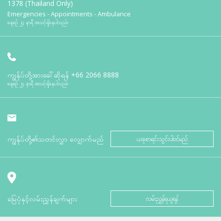
1378 (Thailand Only)
Emergencies - Appointments - Ambulance
နေ့စဉ် ၂၄ နာရီ အသင့်ရှိနေပါသည်။
ကျွန်ုပ်တို့အားခေါ်ဆိုရန်
+66 2066 8888
နေ့စဉ် ၂၄ နာရီ အသင့်ရှိနေပါသည်။
ကျွန်ုပ်တို့၏သတင်းလွှာ လျှောက်မည်
ယခုစာရင်းသွင်းပါဝင်မည်
မြေပုံနှင့်လမ်းညွှန်ချက်များ
လမ်းညွှန်ရယူရန်