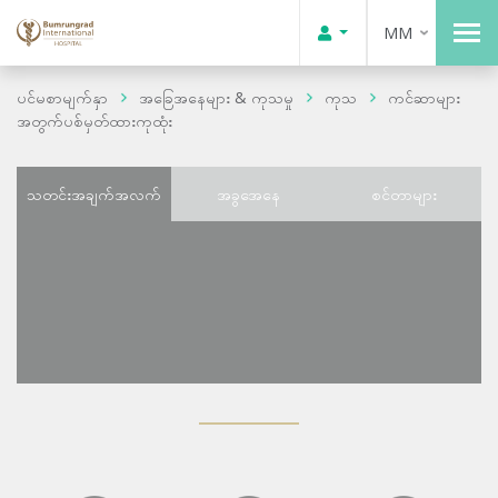
MM
ပင်မစာမျက်နှာ
အခြေအနေများ & ကုသမှု
ကုသ
ကင်ဆာများ
အတွက်ပစ်မှတ်ထားကုထုံး
သတင်းအချက်အလက်
အခွအေနေ
စင်တာများ