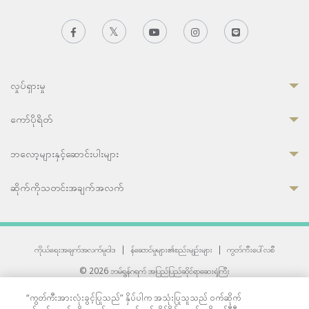
လှုပ်ရှားမှု
ကော်ပိုရိတ်
ဘလော့များနှင့်ဆောင်းပါးများ
ဆိုက်ကိုသတင်းအချက်အလက်
ကိုယ်ရေးအချက်အလက်မူဝါဒ
|
န်ဆောင်မှုများ၏စည်းမျဉ်းများ
|
ကွတ်ကီးပေါ်လစီ
© 2026 ဘမ်ရွန်ဂရက် အပြည်ပြည်ဆိုင်ရာဆေးရုံကြီး
တစ်ဦးကပူးတွဲကော်မရှင်အင်တာနေရှင်နယ် (JCI) အသိအမှတ်ပြုဆေးရုံ
“ကွတ်ကီးအားလုံးခွင့်ပြုသည်” နှိပ်ပါက အသုံးပြုသူသည် ဝက်ဆိုက်
33 Sukhumvit 3, Wattana, Bangkok 10110 Thailand.