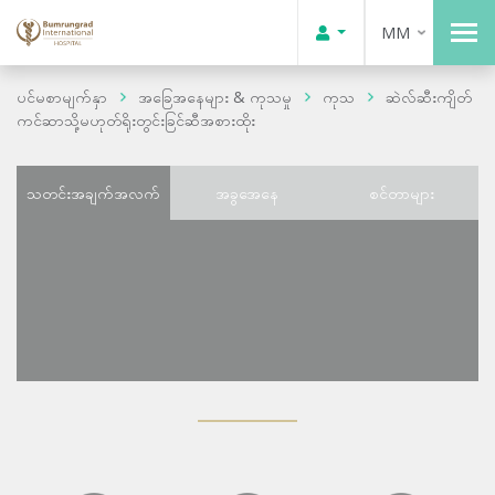
MM
ပင်မစာမျက်နှာ
အခြေအနေများ & ကုသမှု
ကုသ
ဆဲလ်ဆီးကျိတ်
ကင်ဆာသို့မဟုတ်ရိုးတွင်းခြင်ဆီအစားထိုး
သတင်းအချက်အလက်
အခွအေနေ
စင်တာများ