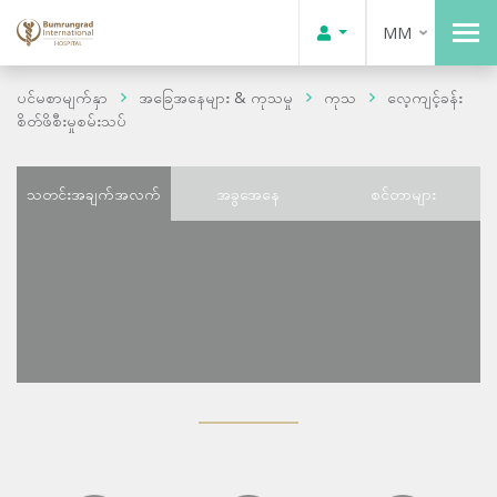
MM
ပင်မစာမျက်နှာ
အခြေအနေများ & ကုသမှု
ကုသ
လေ့ကျင့်ခန်း
စိတ်ဖိစီးမှုစမ်းသပ်
သတင်းအချက်အလက်
အခွအေနေ
စင်တာများ