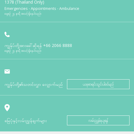
1378 (Thailand Only)
Emergencies - Appointments - Ambulance
နေ့စဉ် ၂၄ နာရီ အသင့်ရှိနေပါသည်။
ကျွန်ုပ်တို့အားခေါ်ဆိုရန်
+66 2066 8888
နေ့စဉ် ၂၄ နာရီ အသင့်ရှိနေပါသည်။
ကျွန်ုပ်တို့၏သတင်းလွှာ လျှောက်မည်
ယခုစာရင်းသွင်းပါဝင်မည်
မြေပုံနှင့်လမ်းညွှန်ချက်များ
လမ်းညွှန်ရယူရန်