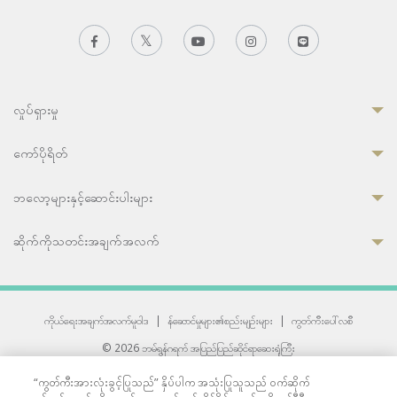
လှုပ်ရှားမှု
ကော်ပိုရိတ်
ဘလော့များနှင့်ဆောင်းပါးများ
ဆိုက်ကိုသတင်းအချက်အလက်
ကိုယ်ရေးအချက်အလက်မူဝါဒ
|
န်ဆောင်မှုများ၏စည်းမျဉ်းများ
|
ကွတ်ကီးပေါ်လစီ
© 2026 ဘမ်ရွန်ဂရက် အပြည်ပြည်ဆိုင်ရာဆေးရုံကြီး
တစ်ဦးကပူးတွဲကော်မရှင်အင်တာနေရှင်နယ် (JCI) အသိအမှတ်ပြုဆေးရုံ
“ကွတ်ကီးအားလုံးခွင့်ပြုသည်” နှိပ်ပါက အသုံးပြုသူသည် ဝက်ဆိုက်
33 Sukhumvit 3, Wattana, Bangkok 10110 Thailand.