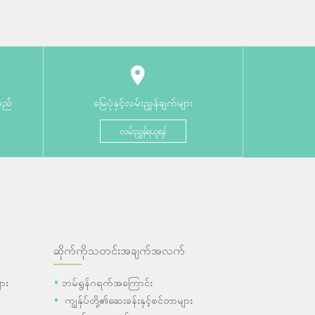
မည်
မြေပုံနှင့်လမ်းညွှန်ချက်များ
လမ်းညွှန်ရယူရန်
ဆိုက်ကိုသတင်းအချက်အလက်
ား
ဘမ်ရွန်ဂရက်အကြောင်း
ကျွန်ုပ်တို့၏ဆေးခန်းနှင့်စင်တာများ