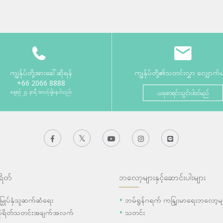
ကျွန်ုပ်တို့အားခေါ်ဆိုရန်
ကျွန်ုပ်တို့၏သတင်းလွှာ လျှောက်
+66 2066 8888
နေ့စဉ် ၂၄ နာရီ အသင့်ရှိနေပါသည်။
ယခုစာရင်းသွင်းပါဝင်မည်
ရိတ်
ဘလော့များနှင့်ဆောင်းပါးများ
ီးမြှုပ်နှံသူဆက်ဆံရေး
ဘမ်ရွန်ဂရက် ကနျြးမာရေးဘလော့မျ
ပိုရိတ်သတင်းအချက်အလက်
သတင်း