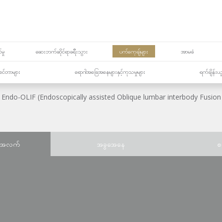
မှု
ဆေးဘက်ဆိုင်ရာခရီးသွား
ပက်ကေ့ချ်များ
အာမခံ
့၏စင်တာများ
ရောဂါအခြေအနေများနှင့်ကုသမှုများ
ရက်ချိန်းယ
Endo-OLIF (Endoscopically assisted Oblique lumbar interbody Fusion
်အလက်
အခွအေနေ
စ