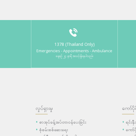
1378 (Thailand Only)
Emergencies - Appointments - Ambulance
နေ့စဉ် ၂၄ နာရီ အသင့်ရှိနေပါသည်။
လှုပ်ရှားမှု
ကော်ပို
စာအုပ်ခန့်အပ်တာဝန်ပေးခြင်း
ရင်းနှ
စုံစမ်းစစ်ဆေးရေး
ကော်