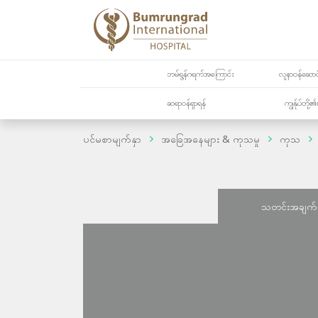
ဘမ်ရွန်ဂရက်အကြောင်း
လူနာဝန်ဆောင်
ဆရာဝန်ရှာရန်
ကျွန်ုပ်တို
ပင်မစာမျက်နှာ
အခြေအနေများ & ကုသမှု
ကုသ
သတင်းအချက