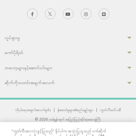
လှုပ်ရှားမှု
ကော်ပိုရိတ်
ဘလော့များနှင့်ဆောင်းပါးများ
ဆိုက်ကိုသတင်းအချက်အလက်
ကိုယ်ရေးအချက်အလက်မူဝါဒ
|
န်ဆောင်မှုများ၏စည်းမျဉ်းများ
|
ကွတ်ကီးပေါ်လစီ
© 2026 ဘမ်ရွန်ဂရက် အပြည်ပြည်ဆိုင်ရာဆေးရုံကြီး
တစ်ဦးကပူးတွဲကော်မရှင်အင်တာနေရှင်နယ် (JCI) အသိအမှတ်ပြုဆေးရုံ
“ကွတ်ကီးအားလုံးခွင့်ပြုသည်” နှိပ်ပါက အသုံးပြုသူသည် ဝက်ဆိုက်
33 Sukhumvit 3, Wattana, Bangkok 10110 Thailand.