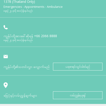
1378 (Thailand Only)
Emergencies - Appointments - Ambulance
နေ့စဉ် ၂၄ နာရီ အသင့်ရှိနေပါသည်။
ကျွန်ုပ်တို့အားခေါ်ဆိုရန်
+66 2066 8888
နေ့စဉ် ၂၄ နာရီ အသင့်ရှိနေပါသည်။
ကျွန်ုပ်တို့၏သတင်းလွှာ လျှောက်မည်
ယခုစာရင်းသွင်းပါဝင်မည်
မြေပုံနှင့်လမ်းညွှန်ချက်များ
လမ်းညွှန်ရယူရန်