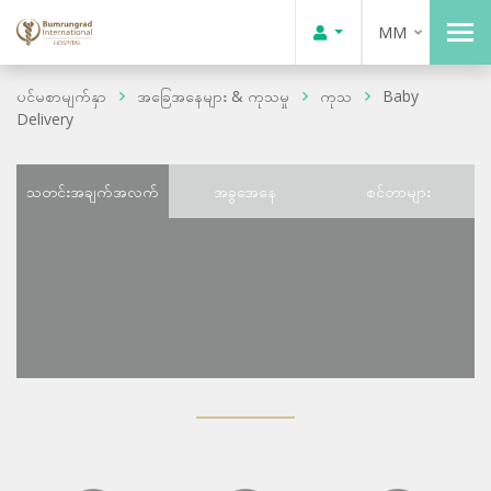
MM
ပင်မစာမျက်နှာ
အခြေအနေများ & ကုသမှု
ကုသ
Baby
Delivery
သတင်းအချက်အလက်
အခွအေနေ
စင်တာများ