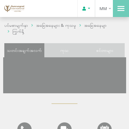
MM
ပင်မစာမျက်နှာ
အခြေအနေများ & ကုသမှု
အခြေအနေမျာ
ကြွက်နို့
သတင်းအချက်အလက်
ကုသ
စင်တာများ