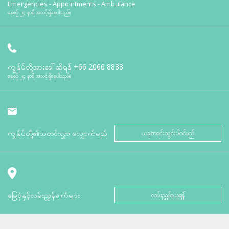
Emergencies - Appointments - Ambulance
နေ့စဉ် ၂၄ နာရီ အသင့်ရှိနေပါသည်။
ကျွန်ုပ်တို့အားခေါ်ဆိုရန်
+66 2066 8888
နေ့စဉ် ၂၄ နာရီ အသင့်ရှိနေပါသည်။
ကျွန်ုပ်တို့၏သတင်းလွှာ လျှောက်မည်
ယခုစာရင်းသွင်းပါဝင်မည်
မြေပုံနှင့်လမ်းညွှန်ချက်များ
လမ်းညွှန်ရယူရန်