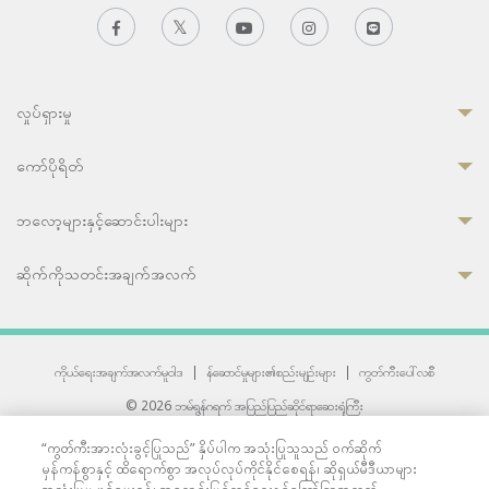
လှုပ်ရှားမှု
ကော်ပိုရိတ်
ဘလော့များနှင့်ဆောင်းပါးများ
ဆိုက်ကိုသတင်းအချက်အလက်
ကိုယ်ရေးအချက်အလက်မူဝါဒ
|
န်ဆောင်မှုများ၏စည်းမျဉ်းများ
|
ကွတ်ကီးပေါ်လစီ
© 2026 ဘမ်ရွန်ဂရက် အပြည်ပြည်ဆိုင်ရာဆေးရုံကြီး
တစ်ဦးကပူးတွဲကော်မရှင်အင်တာနေရှင်နယ် (JCI) အသိအမှတ်ပြုဆေးရုံ
“ကွတ်ကီးအားလုံးခွင့်ပြုသည်” နှိပ်ပါက အသုံးပြုသူသည် ဝက်ဆိုက်
33 Sukhumvit 3, Wattana, Bangkok 10110 Thailand.
မှန်ကန်စွာနှင့် ထိရောက်စွာ အလုပ်လုပ်ကိုင်နိုင်စေရန်၊ ဆိုရှယ်မီဒီယာများ
All rights reserved.