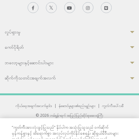
လှုပ်ရှားမှု
ကော်ပိုရိတ်
ဘလော့များနှင့်ဆောင်းပါးများ
ဆိုက်ကိုသတင်းအချက်အလက်
ကိုယ်ရေးအချက်အလက်မူဝါဒ
|
န်ဆောင်မှုများ၏စည်းမျဉ်းများ
|
ကွတ်ကီးပေါ်လစီ
© 2026 ဘမ်ရွန်ဂရက် အပြည်ပြည်ဆိုင်ရာဆေးရုံကြီး
တစ်ဦးကပူးတွဲကော်မရှင်အင်တာနေရှင်နယ် (JCI) အသိအမှတ်ပြုဆေးရုံ
“ကွတ်ကီးအားလုံးခွင့်ပြုသည်” နှိပ်ပါက အသုံးပြုသူသည် ဝက်ဆိုက်
33 Sukhumvit 3, Wattana, Bangkok 10110 Thailand.
မှန်ကန်စွာနှင့် ထိရောက်စွာ အလုပ်လုပ်ကိုင်နိုင်စေရန်၊ ဆိုရှယ်မီဒီယာများ
All rights reserved.