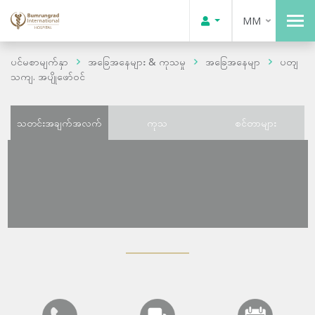
MM
ပင်မစာမျက်နှာ
အခြေအနေများ & ကုသမှု
အခြေအနေမျာ
ပတျ
သကျ. အပျိုဖော်ဝင်
သတင်းအချက်အလက်
ကုသ
စင်တာများ