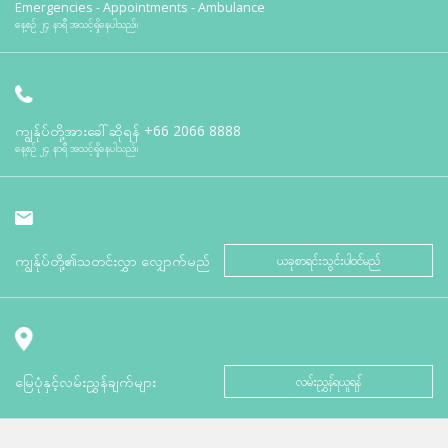
Emergencies - Appointments - Ambulance
နေ့စဉ် ၂၄ နာရီ အသင့်ရှိနေပါသည်။
ကျွန်ုပ်တို့အားခေါ်ဆိုရန်
+66 2066 8888
နေ့စဉ် ၂၄ နာရီ အသင့်ရှိနေပါသည်။
ကျွန်ုပ်တို့၏သတင်းလွှာ လျှောက်မည်
ယခုစာရင်းသွင်းပါဝင်မည်
မြေပုံနှင့်လမ်းညွှန်ချက်များ
လမ်းညွှန်ရယူရန်