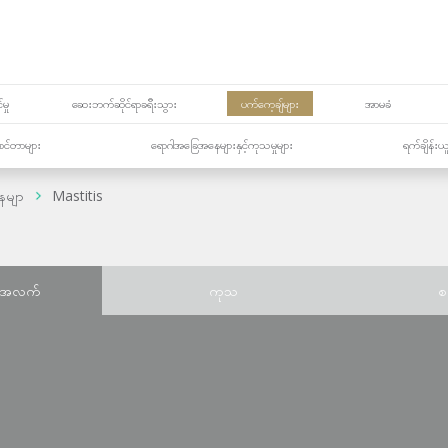
မှု
ဆေးဘက်ဆိုင်ရာခရီးသွား
ပက်ကေ့ချ်များ
အာမခံ
့၏စင်တာများ
ရောဂါအခြေအနေများနှင့်ကုသမှုများ
ရက်ချိန်းယ
ေမျာ
Mastitis
်အလက်
ကုသ
စ