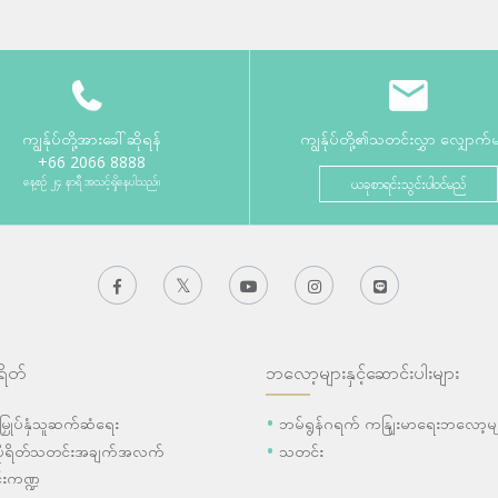
ကျွန်ုပ်တို့အားခေါ်ဆိုရန်
ကျွန်ုပ်တို့၏သတင်းလွှာ လျှောက်
+66 2066 8888
နေ့စဉ် ၂၄ နာရီ အသင့်ရှိနေပါသည်။
ယခုစာရင်းသွင်းပါဝင်မည်
ရိတ်
ဘလော့များနှင့်ဆောင်းပါးများ
ီးမြှုပ်နှံသူဆက်ဆံရေး
ဘမ်ရွန်ဂရက် ကနျြးမာရေးဘလော့မျ
ပိုရိတ်သတင်းအချက်အလက်
သတင်း
းကဏ္ဍ