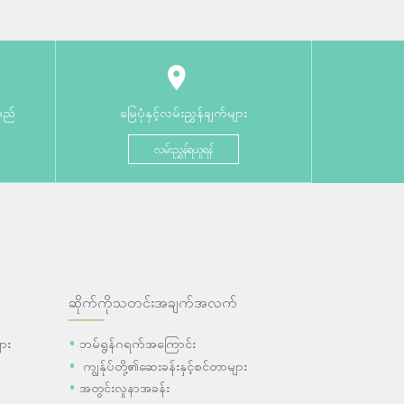
မည်
မြေပုံနှင့်လမ်းညွှန်ချက်များ
လမ်းညွှန်ရယူရန်
ဆိုက်ကိုသတင်းအချက်အလက်
ား
ဘမ်ရွန်ဂရက်အကြောင်း
ကျွန်ုပ်တို့၏ဆေးခန်းနှင့်စင်တာများ
အတွင်းလူနာအခန်း