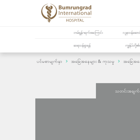
ဘမ်ရွန်ဂရက်အကြောင်း
လူနာဝန်ဆောင်
ဆရာဝန်ရှာရန်
ကျွန်ုပ်တို
ပင်မစာမျက်နှာ
အခြေအနေများ & ကုသမှု
အခြေအန
သတင်းအချက