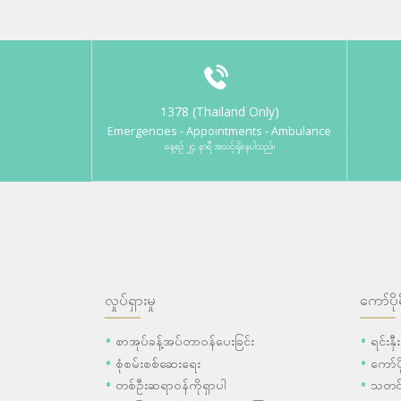
1378 (Thailand Only)
Emergencies - Appointments - Ambulance
နေ့စဉ် ၂၄ နာရီ အသင့်ရှိနေပါသည်။
လှုပ်ရှားမှု
ကော်ပို
စာအုပ်ခန့်အပ်တာဝန်ပေးခြင်း
ရင်းနှ
စုံစမ်းစစ်ဆေးရေး
ကော်
တစ်ဦးဆရာဝန်ကိုရှာပါ
သတင်