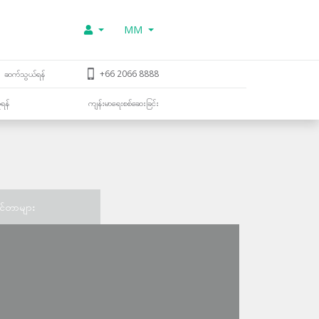
MM
ဆက်သွယ်ရန်
+66 2066 8888
ူရန်
ကျန်းမာရေးစစ်ဆေးခြင်း
င်တာများ