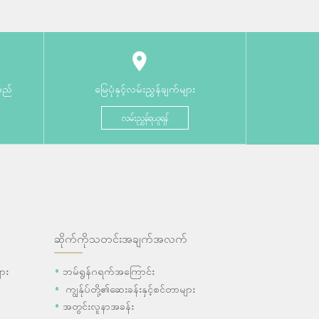
မည်
မြေပုံနှင့်လမ်းညွှန်ချက်များ
လမ်းညွှန်ရယူရန်
ဆိုက်ကိုသတင်းအချက်အလက်
ား
ဘမ်ရွန်ဂရက်အကြောင်း
ကျွန်ုပ်တို့၏ဆေးခန်းနှင့်စင်တာများ
အတွင်းလူနာအခန်း