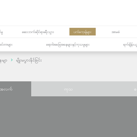
မှု
ဆေးဘက်ဆိုင်ရာခရီးသွား
ပက်ကေ့ချ်များ
အာမခံ
့၏စင်တာများ
ရောဂါအခြေအနေများနှင့်ကုသမှုများ
ရက်ချိန်းယ
ေမျာ
မျိုးမပွားနိုင်ခြင်း
်အလက်
ကုသ
စ