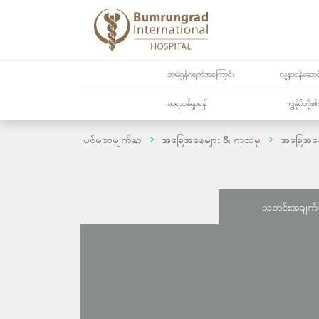
ဘမ်ရွန်ဂရက်အကြောင်း
လူနာဝန်ဆောင်
ဆရာဝန်ရှာရန်
ကျွန်ုပ်တို
ပင်မစာမျက်နှာ
အခြေအနေများ & ကုသမှု
အခြေအန
သတင်းအချက