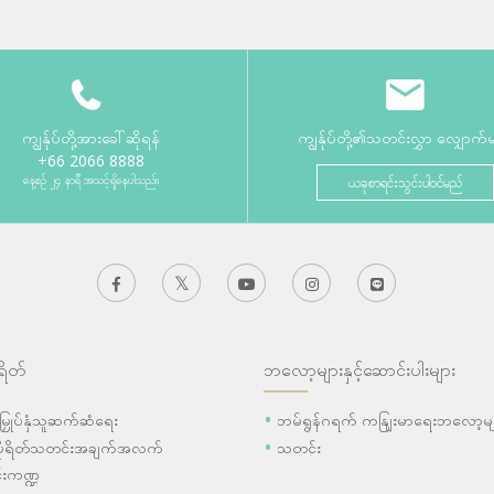
ကျွန်ုပ်တို့အားခေါ်ဆိုရန်
ကျွန်ုပ်တို့၏သတင်းလွှာ လျှောက်
+66 2066 8888
နေ့စဉ် ၂၄ နာရီ အသင့်ရှိနေပါသည်။
ယခုစာရင်းသွင်းပါဝင်မည်
ရိတ်
ဘလော့များနှင့်ဆောင်းပါးများ
ီးမြှုပ်နှံသူဆက်ဆံရေး
ဘမ်ရွန်ဂရက် ကနျြးမာရေးဘလော့မျ
ပိုရိတ်သတင်းအချက်အလက်
သတင်း
းကဏ္ဍ