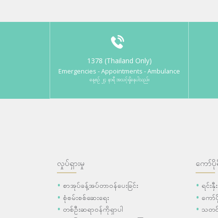
1378 (Thailand Only)
Emergencies - Appointments - Ambulance
နေ့စဉ် ၂၄ နာရီ အသင့်ရှိနေပါသည်။
လှုပ်ရှားမှု
ကော်ပို
စာအုပ်ခန့်အပ်တာဝန်ပေးခြင်း
ရင်းနှ
စုံစမ်းစစ်ဆေးရေး
ကော်
တစ်ဦးဆရာဝန်ကိုရှာပါ
သတင်