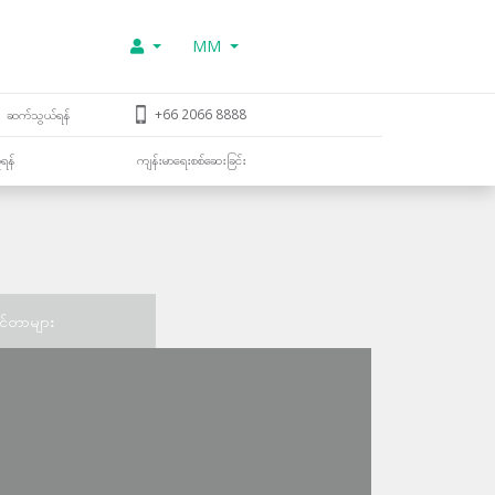
MM
ဆက်သွယ်ရန်
+66 2066 8888
ူရန်
ကျန်းမာရေးစစ်ဆေးခြင်း
င်တာများ