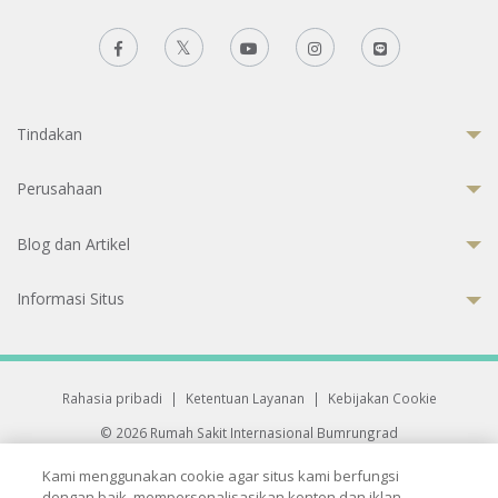
Tindakan
Perusahaan
Blog dan Artikel
Informasi Situs
Rahasia pribadi
|
Ketentuan Layanan
|
Kebijakan Cookie
© 2026 Rumah Sakit Internasional Bumrungrad
Rumah Sakit terakreditasi Joint Commission International (JCI)
Kami menggunakan cookie agar situs kami berfungsi
33 Sukhumvit 3, Wattana, Bangkok 10110 Thailand.
dengan baik, mempersonalisasikan konten dan iklan,