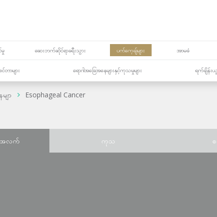
မှု
ဆေးဘက်ဆိုင်ရာခရီးသွား
ပက်ကေ့ချ်များ
အာမခံ
့၏စင်တာများ
ရောဂါအခြေအနေများနှင့်ကုသမှုများ
ရက်ချိန်းယ
ေမျာ
Esophageal Cancer
်အလက်
ကုသ
စ