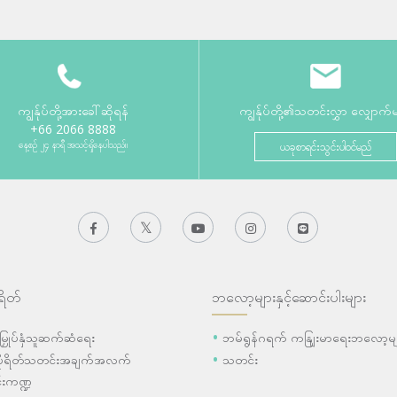
ကျွန်ုပ်တို့အားခေါ်ဆိုရန်
ကျွန်ုပ်တို့၏သတင်းလွှာ လျှောက်
+66 2066 8888
နေ့စဉ် ၂၄ နာရီ အသင့်ရှိနေပါသည်။
ယခုစာရင်းသွင်းပါဝင်မည်
ရိတ်
ဘလော့များနှင့်ဆောင်းပါးများ
ီးမြှုပ်နှံသူဆက်ဆံရေး
ဘမ်ရွန်ဂရက် ကနျြးမာရေးဘလော့မျ
ပိုရိတ်သတင်းအချက်အလက်
သတင်း
းကဏ္ဍ