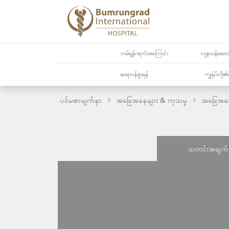
ဘမ်ရွန်ဂရက်အကြောင်း
လူနာဝန်ဆောင်
ဆရာဝန်ရှာရန်
ကျွန်ုပ်တို
ပင်မစာမျက်နှာ
အခြေအနေများ & ကုသမှု
အခြေအန
သတင်းအချက