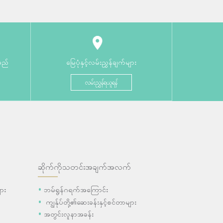
မည်
မြေပုံနှင့်လမ်းညွှန်ချက်များ
လမ်းညွှန်ရယူရန်
ဆိုက်ကိုသတင်းအချက်အလက်
ား
ဘမ်ရွန်ဂရက်အကြောင်း
ကျွန်ုပ်တို့၏ဆေးခန်းနှင့်စင်တာများ
အတွင်းလူနာအခန်း