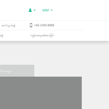
MM
ဆက်သွယ်ရန်
+66 2066 8888
ူရန်
ကျန်းမာရေးစစ်ဆေးခြင်း
င်တာများ