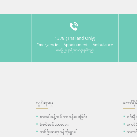
1378 (Thailand Only)
Emergencies - Appointments - Ambulance
နေ့စဉ် ၂၄ နာရီ အသင့်ရှိနေပါသည်။
လှုပ်ရှားမှု
ကော်ပို
စာအုပ်ခန့်အပ်တာဝန်ပေးခြင်း
ရင်းနှ
စုံစမ်းစစ်ဆေးရေး
ကော်
တစ်ဦးဆရာဝန်ကိုရှာပါ
သတင်