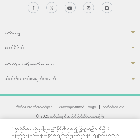
လှုပ်ရှားမှု
ကော်ပိုရိတ်
ဘလော့များနှင့်ဆောင်းပါးများ
ဆိုက်ကိုသတင်းအချက်အလက်
ကိုယ်ရေးအချက်အလက်မူဝါဒ
|
န်ဆောင်မှုများ၏စည်းမျဉ်းများ
|
ကွတ်ကီးပေါ်လစီ
© 2026 ဘမ်ရွန်ဂရက် အပြည်ပြည်ဆိုင်ရာဆေးရုံကြီး
တစ်ဦးကပူးတွဲကော်မရှင်အင်တာနေရှင်နယ် (JCI) အသိအမှတ်ပြုဆေးရုံ
“ကွတ်ကီးအားလုံးခွင့်ပြုသည်” နှိပ်ပါက အသုံးပြုသူသည် ဝက်ဆိုက်
33 Sukhumvit 3, Wattana, Bangkok 10110 Thailand.
မှန်ကန်စွာနှင့် ထိရောက်စွာ အလုပ်လုပ်ကိုင်နိုင်စေရန်၊ ဆိုရှယ်မီဒီယာများ
All rights reserved.