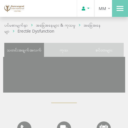
MM
ပင်မစာမျက်နှာ
အခြေအနေများ & ကုသမှု
အခြေအနေ
မျာ
Erectile Dysfunction
သတင်းအချက်အလက်
ကုသ
စင်တာများ