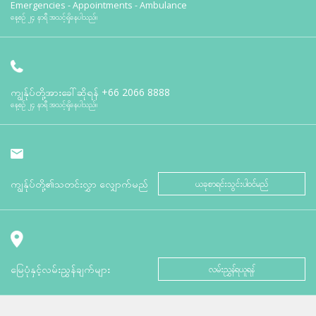
Emergencies - Appointments - Ambulance
နေ့စဉ် ၂၄ နာရီ အသင့်ရှိနေပါသည်။
ကျွန်ုပ်တို့အားခေါ်ဆိုရန်
+66 2066 8888
နေ့စဉ် ၂၄ နာရီ အသင့်ရှိနေပါသည်။
ကျွန်ုပ်တို့၏သတင်းလွှာ လျှောက်မည်
ယခုစာရင်းသွင်းပါဝင်မည်
မြေပုံနှင့်လမ်းညွှန်ချက်များ
လမ်းညွှန်ရယူရန်