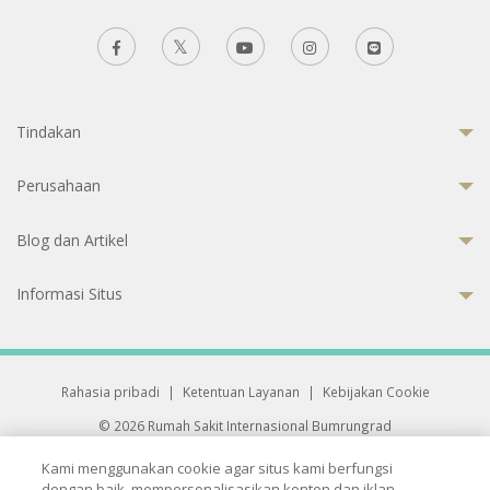
Tindakan
Perusahaan
Blog dan Artikel
Informasi Situs
Rahasia pribadi
|
Ketentuan Layanan
|
Kebijakan Cookie
© 2026 Rumah Sakit Internasional Bumrungrad
Rumah Sakit terakreditasi Joint Commission International (JCI)
Kami menggunakan cookie agar situs kami berfungsi
33 Sukhumvit 3, Wattana, Bangkok 10110 Thailand.
dengan baik, mempersonalisasikan konten dan iklan,