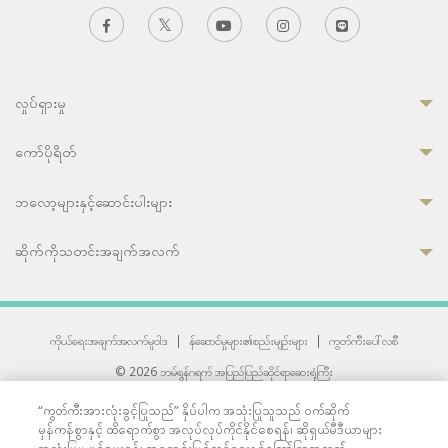
လှုပ်ရှားမှု
ကော်ပိုရိတ်
ဘလော့များနှင့်ဆောင်းပါးများ
ဆိုက်ကိုသတင်းအချက်အလက်
ကိုယ်ရေးအချက်အလက်မူဝါဒ
|
န်ဆောင်မှုများ၏စည်းမျဉ်းများ
|
ကွတ်ကီးပေါ်လစီ
© 2026 ဘမ်ရွန်ဂရက် အပြည်ပြည်ဆိုင်ရာဆေးရုံကြီး
တစ်ဦးကပူးတွဲကော်မရှင်အင်တာနေရှင်နယ် (JCI) အသိအမှတ်ပြုဆေးရုံ
“ကွတ်ကီးအားလုံးခွင့်ပြုသည်” နှိပ်ပါက အသုံးပြုသူသည် ဝက်ဆိုက်
33 Sukhumvit 3, Wattana, Bangkok 10110 Thailand.
မှန်ကန်စွာနှင့် ထိရောက်စွာ အလုပ်လုပ်ကိုင်နိုင်စေရန်၊ ဆိုရှယ်မီဒီယာများ
All rights reserved.