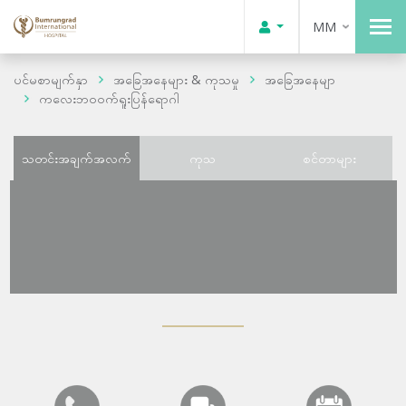
MM
ပင်မစာမျက်နှာ
အခြေအနေများ & ကုသမှု
အခြေအနေမျာ
ကလေးဘဝဝက်ရူးပြန်ရောဂါ
သတင်းအချက်အလက်
ကုသ
စင်တာများ