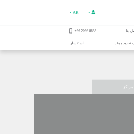
AR
ل بنا
8888 2066 66+
تحديد موعد
استفسار
مراكز