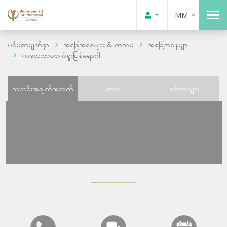
MM
ပင်မစာမျက်နှာ
အခြေအနေများ & ကုသမှု
အခြေအနေမျာ
ကလေးဘဝဝက်ရူးပြန်ရောဂါ
သတင်းအချက်အလက်
ကုသ
စင်တာများ