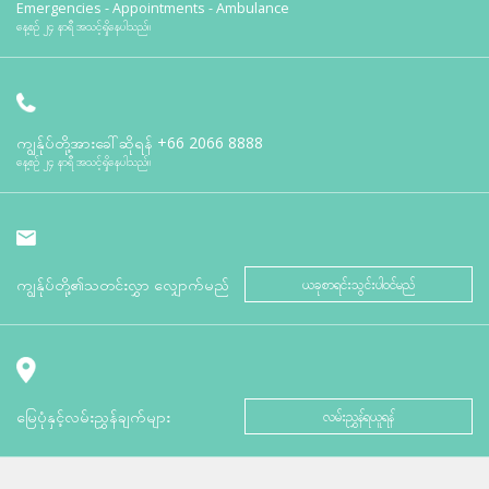
Emergencies - Appointments - Ambulance
နေ့စဉ် ၂၄ နာရီ အသင့်ရှိနေပါသည်။
ကျွန်ုပ်တို့အားခေါ်ဆိုရန်
+66 2066 8888
နေ့စဉ် ၂၄ နာရီ အသင့်ရှိနေပါသည်။
ကျွန်ုပ်တို့၏သတင်းလွှာ လျှောက်မည်
ယခုစာရင်းသွင်းပါဝင်မည်
မြေပုံနှင့်လမ်းညွှန်ချက်များ
လမ်းညွှန်ရယူရန်