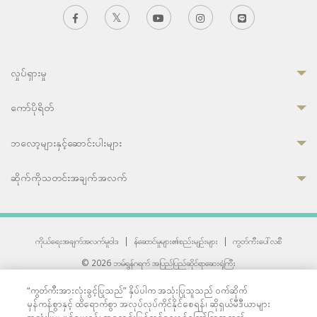
လှုပ်ရှားမှု
ကော်ပိုရိတ်
ဘလော့များနှင့်ဆောင်းပါးများ
ဆိုက်ကိုသတင်းအချက်အလက်
ကိုယ်ရေးအချက်အလက်မူဝါဒ
|
န်ဆောင်မှုများ၏စည်းမျဉ်းများ
|
ကွတ်ကီးပေါ်လစီ
© 2026 ဘမ်ရွန်ဂရက် အပြည်ပြည်ဆိုင်ရာဆေးရုံကြီး
တစ်ဦးကပူးတွဲကော်မရှင်အင်တာနေရှင်နယ် (JCI) အသိအမှတ်ပြုဆေးရုံ
“ကွတ်ကီးအားလုံးခွင့်ပြုသည်” နှိပ်ပါက အသုံးပြုသူသည် ဝက်ဆိုက်
33 Sukhumvit 3, Wattana, Bangkok 10110 Thailand.
မှန်ကန်စွာနှင့် ထိရောက်စွာ အလုပ်လုပ်ကိုင်နိုင်စေရန်၊ ဆိုရှယ်မီဒီယာများ
All rights reserved.