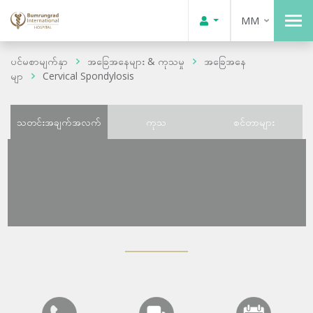
MM
ပင်မစာမျက်နှာ
အခြေအနေများ & ကုသမှု
အခြေအနေ
မျာ
Cervical Spondylosis
သတင်းအချက်အလက်
ကုသ
စင်တာများ