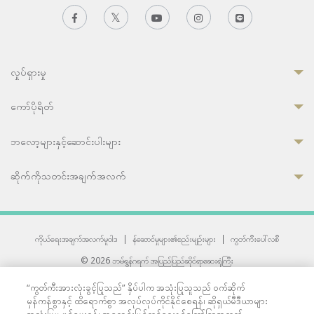
လှုပ်ရှားမှု
ကော်ပိုရိတ်
ဘလော့များနှင့်ဆောင်းပါးများ
ဆိုက်ကိုသတင်းအချက်အလက်
ကိုယ်ရေးအချက်အလက်မူဝါဒ
|
န်ဆောင်မှုများ၏စည်းမျဉ်းများ
|
ကွတ်ကီးပေါ်လစီ
© 2026 ဘမ်ရွန်ဂရက် အပြည်ပြည်ဆိုင်ရာဆေးရုံကြီး
တစ်ဦးကပူးတွဲကော်မရှင်အင်တာနေရှင်နယ် (JCI) အသိအမှတ်ပြုဆေးရုံ
“ကွတ်ကီးအားလုံးခွင့်ပြုသည်” နှိပ်ပါက အသုံးပြုသူသည် ဝက်ဆိုက်
33 Sukhumvit 3, Wattana, Bangkok 10110 Thailand.
မှန်ကန်စွာနှင့် ထိရောက်စွာ အလုပ်လုပ်ကိုင်နိုင်စေရန်၊ ဆိုရှယ်မီဒီယာများ
All rights reserved.