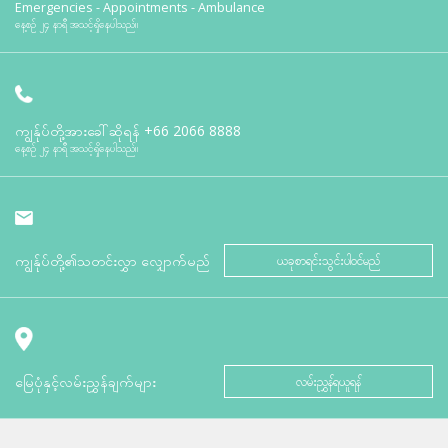
Emergencies - Appointments - Ambulance
နေ့စဉ် ၂၄ နာရီ အသင့်ရှိနေပါသည်။
ကျွန်ုပ်တို့အားခေါ်ဆိုရန်
+66 2066 8888
နေ့စဉ် ၂၄ နာရီ အသင့်ရှိနေပါသည်။
ကျွန်ုပ်တို့၏သတင်းလွှာ လျှောက်မည်
ယခုစာရင်းသွင်းပါဝင်မည်
မြေပုံနှင့်လမ်းညွှန်ချက်များ
လမ်းညွှန်ရယူရန်