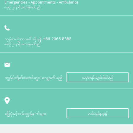
Emergencies - Appointments - Ambulance
နေ့စဉ် ၂၄ နာရီ အသင့်ရှိနေပါသည်။
ကျွန်ုပ်တို့အားခေါ်ဆိုရန်
+66 2066 8888
နေ့စဉ် ၂၄ နာရီ အသင့်ရှိနေပါသည်။
ကျွန်ုပ်တို့၏သတင်းလွှာ လျှောက်မည်
ယခုစာရင်းသွင်းပါဝင်မည်
မြေပုံနှင့်လမ်းညွှန်ချက်များ
လမ်းညွှန်ရယူရန်