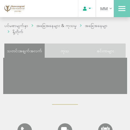
MM
ပင်မစာမျက်နှာ
အခြေအနေများ & ကုသမှု
အခြေအနေမျာ
နို့တိုက်
သတင်းအချက်အလက်
ကုသ
စင်တာများ