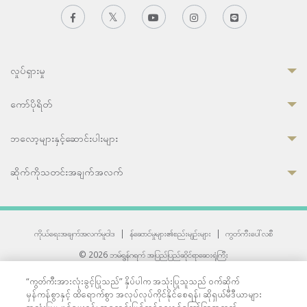
လှုပ်ရှားမှု
ကော်ပိုရိတ်
ဘလော့များနှင့်ဆောင်းပါးများ
ဆိုက်ကိုသတင်းအချက်အလက်
ကိုယ်ရေးအချက်အလက်မူဝါဒ
|
န်ဆောင်မှုများ၏စည်းမျဉ်းများ
|
ကွတ်ကီးပေါ်လစီ
© 2026 ဘမ်ရွန်ဂရက် အပြည်ပြည်ဆိုင်ရာဆေးရုံကြီး
တစ်ဦးကပူးတွဲကော်မရှင်အင်တာနေရှင်နယ် (JCI) အသိအမှတ်ပြုဆေးရုံ
“ကွတ်ကီးအားလုံးခွင့်ပြုသည်” နှိပ်ပါက အသုံးပြုသူသည် ဝက်ဆိုက်
33 Sukhumvit 3, Wattana, Bangkok 10110 Thailand.
မှန်ကန်စွာနှင့် ထိရောက်စွာ အလုပ်လုပ်ကိုင်နိုင်စေရန်၊ ဆိုရှယ်မီဒီယာများ
All rights reserved.