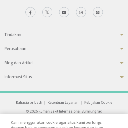
Tindakan
Perusahaan
Blog dan Artikel
Informasi Situs
Rahasia pribadi
|
Ketentuan Layanan
|
Kebijakan Cookie
© 2026 Rumah Sakit Internasional Bumrungrad
Rumah Sakit terakreditasi Joint Commission International (JCI)
Kami menggunakan cookie agar situs kami berfungsi
33 Sukhumvit 3, Wattana, Bangkok 10110 Thailand.
dengan baik, mempersonalisasikan konten dan iklan,