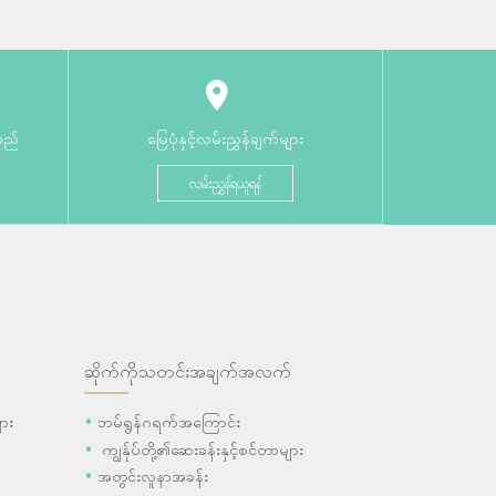
မည်
မြေပုံနှင့်လမ်းညွှန်ချက်များ
လမ်းညွှန်ရယူရန်
ဆိုက်ကိုသတင်းအချက်အလက်
ား
ဘမ်ရွန်ဂရက်အကြောင်း
ကျွန်ုပ်တို့၏ဆေးခန်းနှင့်စင်တာများ
အတွင်းလူနာအခန်း