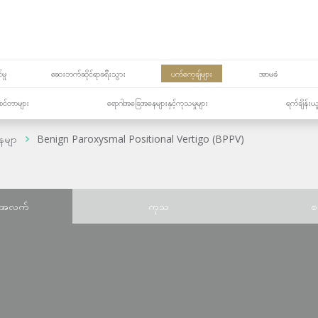
မှု
ဆေးဘက်ဆိုင်ရာခရီးသွား
ပက်ကေ့ချ်များ
အာမခံ
့၏စင်တာများ
ရောဂါအခြေအနေများနှင့်ကုသမှုများ
ရက်ချိန်းယ
ေမျာ
Benign Paroxysmal Positional Vertigo (BPPV)
်အလက်
ကုသ
စ