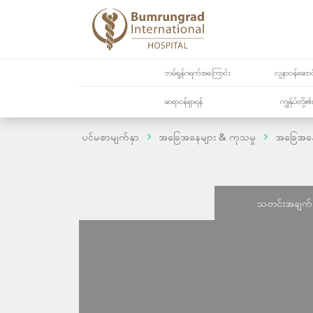
ဘမ်ရွန်ဂရက်အကြောင်း
လူနာဝန်ဆောင်
ဆရာဝန်ရှာရန်
ကျွန်ုပ်တို
ပင်မစာမျက်နှာ
အခြေအနေများ & ကုသမှု
အခြေအန
သတင်းအချက