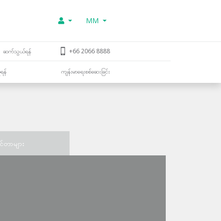
MM
ဆက်သွယ်ရန်
+66 2066 8888
ူရန်
ကျန်းမာရေးစစ်ဆေးခြင်း
င်တာများ