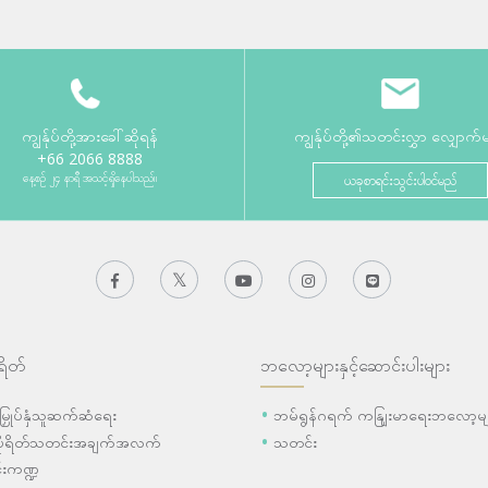
ကျွန်ုပ်တို့အားခေါ်ဆိုရန်
ကျွန်ုပ်တို့၏သတင်းလွှာ လျှောက်
+66 2066 8888
နေ့စဉ် ၂၄ နာရီ အသင့်ရှိနေပါသည်။
ယခုစာရင်းသွင်းပါဝင်မည်
ရိတ်
ဘလော့များနှင့်ဆောင်းပါးများ
ီးမြှုပ်နှံသူဆက်ဆံရေး
ဘမ်ရွန်ဂရက် ကနျြးမာရေးဘလော့မျ
ပိုရိတ်သတင်းအချက်အလက်
သတင်း
းကဏ္ဍ