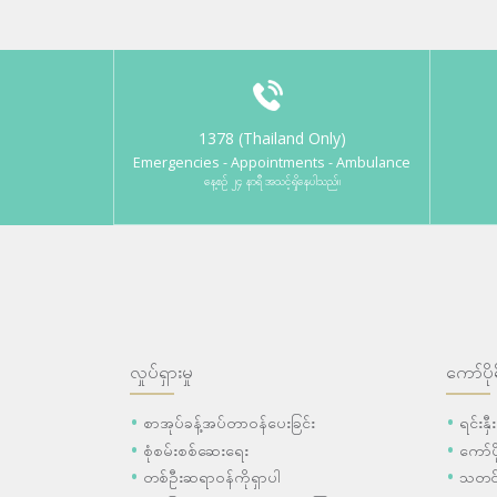
1378 (Thailand Only)
Emergencies - Appointments - Ambulance
နေ့စဉ် ၂၄ နာရီ အသင့်ရှိနေပါသည်။
လှုပ်ရှားမှု
ကော်ပို
စာအုပ်ခန့်အပ်တာဝန်ပေးခြင်း
ရင်းနှ
စုံစမ်းစစ်ဆေးရေး
ကော်
တစ်ဦးဆရာဝန်ကိုရှာပါ
သတင်