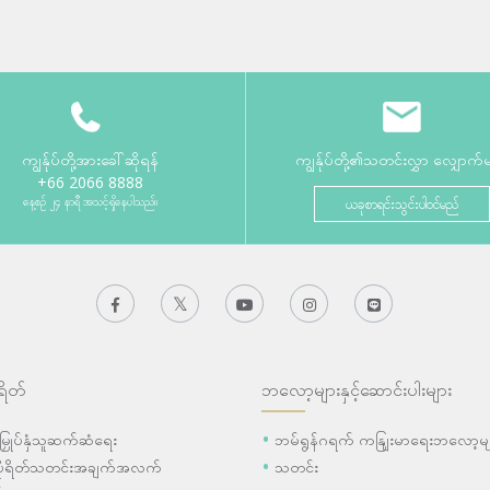
ကျွန်ုပ်တို့အားခေါ်ဆိုရန်
ကျွန်ုပ်တို့၏သတင်းလွှာ လျှောက်
+66 2066 8888
နေ့စဉ် ၂၄ နာရီ အသင့်ရှိနေပါသည်။
ယခုစာရင်းသွင်းပါဝင်မည်
ရိတ်
ဘလော့များနှင့်ဆောင်းပါးများ
ီးမြှုပ်နှံသူဆက်ဆံရေး
ဘမ်ရွန်ဂရက် ကနျြးမာရေးဘလော့မျ
ပိုရိတ်သတင်းအချက်အလက်
သတင်း