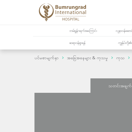
ဘမ်ရွန်ဂရက်အကြောင်း
လူနာဝန်ဆောင်
ဆရာဝန်ရှာရန်
ကျွန်ုပ်တို
ပင်မစာမျက်နှာ
အခြေအနေများ & ကုသမှု
ကုသ
သတင်းအချက