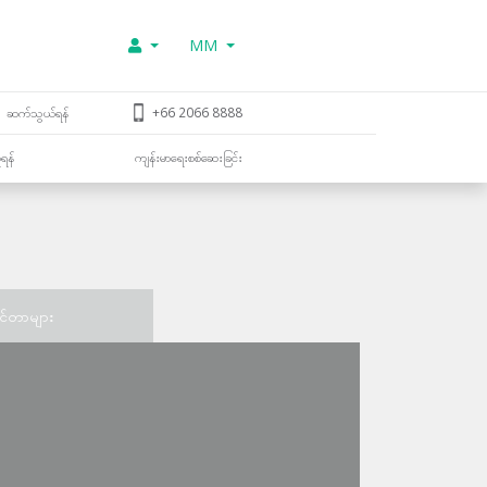
MM
ဆက်သွယ်ရန်
+66 2066 8888
ူရန်
ကျန်းမာရေးစစ်ဆေးခြင်း
င်တာများ