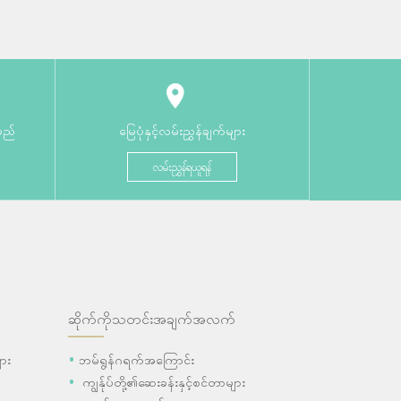
မည်
မြေပုံနှင့်လမ်းညွှန်ချက်များ
လမ်းညွှန်ရယူရန်
ဆိုက်ကိုသတင်းအချက်အလက်
ား
ဘမ်ရွန်ဂရက်အကြောင်း
ကျွန်ုပ်တို့၏ဆေးခန်းနှင့်စင်တာများ