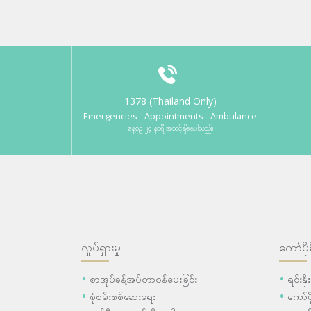
1378 (Thailand Only)
Emergencies - Appointments - Ambulance
နေ့စဉ် ၂၄ နာရီ အသင့်ရှိနေပါသည်။
လှုပ်ရှားမှု
ကော်ပို
စာအုပ်ခန့်အပ်တာဝန်ပေးခြင်း
ရင်းနှ
စုံစမ်းစစ်ဆေးရေး
ကော်