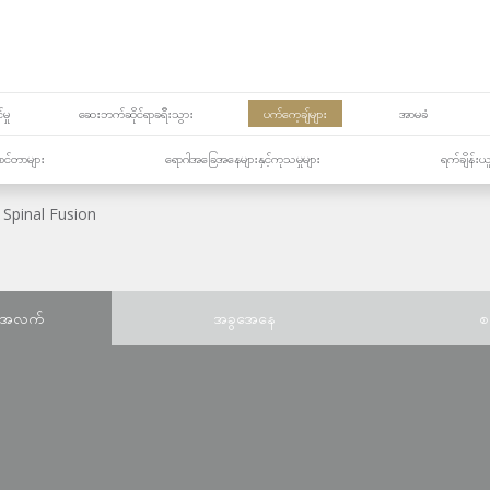
မှု
ဆေးဘက်ဆိုင်ရာခရီးသွား
ပက်ကေ့ချ်များ
အာမခံ
့၏စင်တာများ
ရောဂါအခြေအနေများနှင့်ကုသမှုများ
ရက်ချိန်းယ
Spinal Fusion
်အလက်
အခွအေနေ
စ