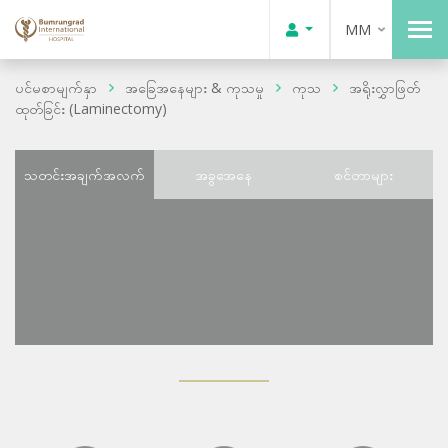
MM
ပင်မစာမျက်နှာ
အခြေအနေများ & ကုသမှု
ကုသ
အရိုးလွှာဖြတ်
ထုတ်ခြင်း (Laminectomy)
သတင်းအချက်အလက်
အခွအေနေ
စင်တာများ