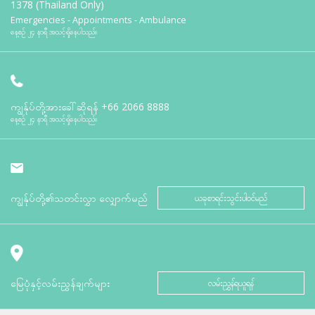
1378 (Thailand Only)
Emergencies - Appointments - Ambulance
နေ့စဉ် ၂၄ နာရီ အသင့်ရှိနေပါသည်။
ကျွန်ုပ်တို့အားခေါ်ဆိုရန်
+66 2066 8888
နေ့စဉ် ၂၄ နာရီ အသင့်ရှိနေပါသည်။
ကျွန်ုပ်တို့၏သတင်းလွှာ လျှောက်မည်
ယခုစာရင်းသွင်းပါဝင်မည်
မြေပုံနှင့်လမ်းညွှန်ချက်များ
လမ်းညွှန်ရယူရန်