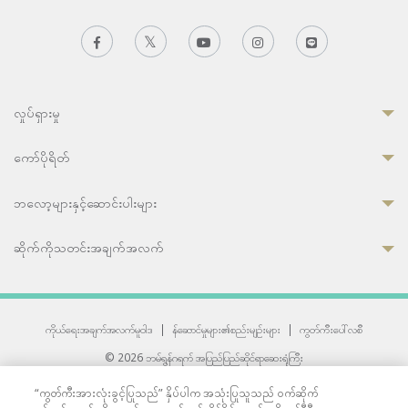
လှုပ်ရှားမှု
ကော်ပိုရိတ်
ဘလော့များနှင့်ဆောင်းပါးများ
ဆိုက်ကိုသတင်းအချက်အလက်
ကိုယ်ရေးအချက်အလက်မူဝါဒ
|
န်ဆောင်မှုများ၏စည်းမျဉ်းများ
|
ကွတ်ကီးပေါ်လစီ
© 2026 ဘမ်ရွန်ဂရက် အပြည်ပြည်ဆိုင်ရာဆေးရုံကြီး
တစ်ဦးကပူးတွဲကော်မရှင်အင်တာနေရှင်နယ် (JCI) အသိအမှတ်ပြုဆေးရုံ
“ကွတ်ကီးအားလုံးခွင့်ပြုသည်” နှိပ်ပါက အသုံးပြုသူသည် ဝက်ဆိုက်
33 Sukhumvit 3, Wattana, Bangkok 10110 Thailand.