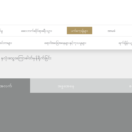
မှု
ဆေးဘက်ဆိုင်ရာခရီးသွား
ပက်ကေ့ချ်များ
အာမခံ
့၏စင်တာများ
ရောဂါအခြေအနေများနှင့်ကုသမှုများ
ရက်ချိန်းယ
နှလုံးသွေးကြောဓါတ်မှန်ရိုက်ခြင်း
်အလက်
အခွအေနေ
စ