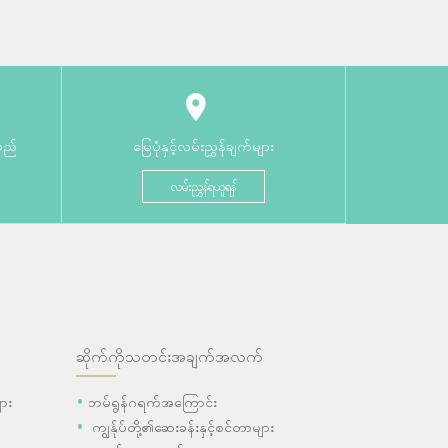
မည်
မြေပုံနှင့်လမ်းညွှန်ချက်များ
လမ်းညွှန်ရယူရန်
ဆိုက်ကိုသတင်းအချက်အလက်
ား
ဘမ်ရွန်ဂရက်အကြောင်း
ကျွန်ုပ်တို့၏ဆေးခန်းနှင့်စင်တာများ