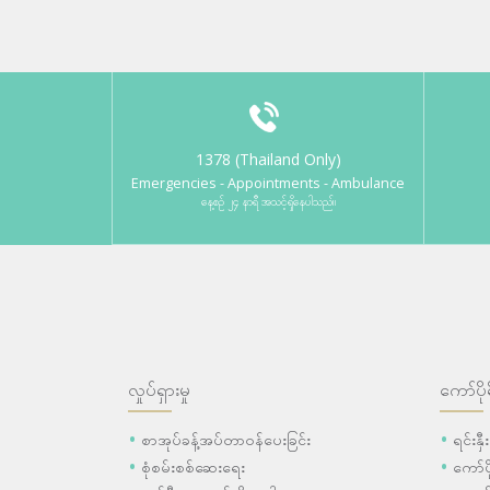
1378 (Thailand Only)
Emergencies - Appointments - Ambulance
နေ့စဉ် ၂၄ နာရီ အသင့်ရှိနေပါသည်။
လှုပ်ရှားမှု
ကော်ပို
စာအုပ်ခန့်အပ်တာဝန်ပေးခြင်း
ရင်းနှ
စုံစမ်းစစ်ဆေးရေး
ကော်