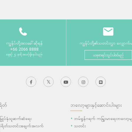
ကျွန်ုပ်တို့အားခေါ်ဆိုရန်
ကျွန်ုပ်တို့၏သတင်းလွှာ လျှောက်
+66 2066 8888
နေ့စဉ် ၂၄ နာရီ အသင့်ရှိနေပါသည်။
ယခုစာရင်းသွင်းပါဝင်မည်
ရိတ်
ဘလော့များနှင့်ဆောင်းပါးများ
ီးမြှုပ်နှံသူဆက်ဆံရေး
ဘမ်ရွန်ဂရက် ကနျြးမာရေးဘလော့မျ
ပိုရိတ်သတင်းအချက်အလက်
သတင်း