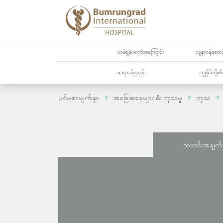
ဘမ်ရွန်ဂရက်အကြောင်း
လူနာဝန်ဆောင်
ဆရာဝန်ရှာရန်
ကျွန်ုပ်တို
ပင်မစာမျက်နှာ
အခြေအနေများ & ကုသမှု
ကုသ
သတင်းအချက