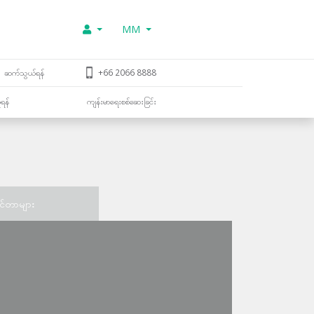
MM
ဆက်သွယ်ရန်
+66 2066 8888
ူရန်
ကျန်းမာရေးစစ်ဆေးခြင်း
င်တာများ