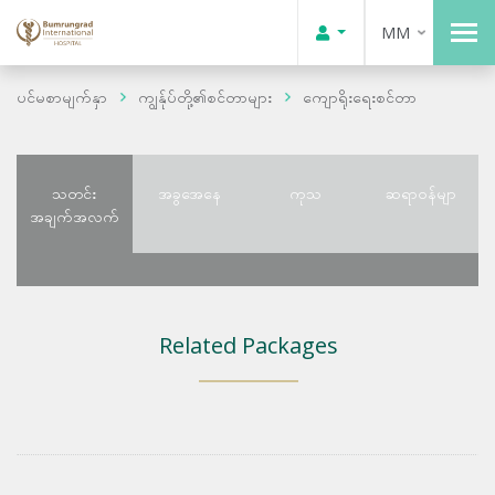
MM
ပင်မစာမျက်နှာ
ကျွန်ုပ်တို့၏စင်တာများ
ကျောရိုးရေးစင်တာ
သတင်း
အခွအေနေ
ကုသ
ဆရာဝန်မျာ
အချက်အလက်
Related Packages