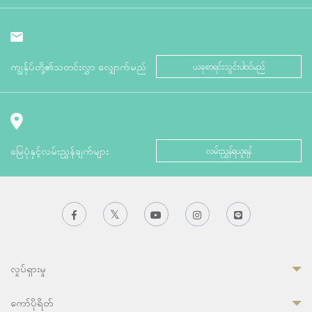
ကျွန်ုပ်တို့၏သတင်းလွှာ လျှောက်မည်
ယခုစာရင်းသွင်းပါဝင်မည်
မြေပုံနှင့်လမ်းညွှန်ချက်များ
လမ်းညွှန်ရယူရန်
လှုပ်ရှားမှု
ကော်ပိုရိတ်