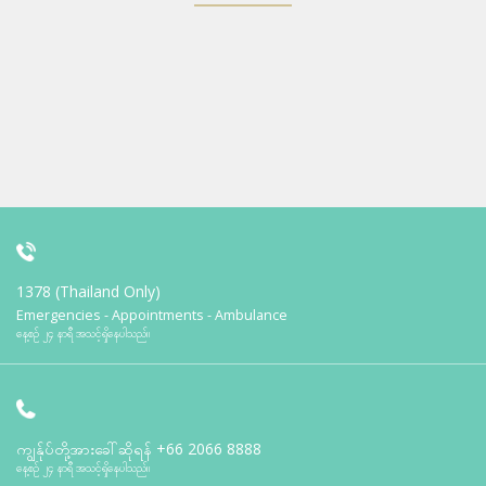
1378 (Thailand Only)
Emergencies - Appointments - Ambulance
နေ့စဉ် ၂၄ နာရီ အသင့်ရှိနေပါသည်။
ကျွန်ုပ်တို့အားခေါ်ဆိုရန်
+66 2066 8888
နေ့စဉ် ၂၄ နာရီ အသင့်ရှိနေပါသည်။