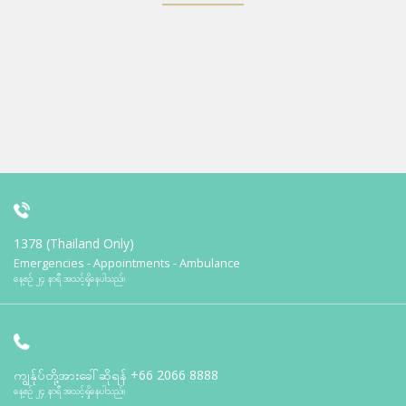
1378 (Thailand Only)
Emergencies - Appointments - Ambulance
နေ့စဉ် ၂၄ နာရီ အသင့်ရှိနေပါသည်။
ကျွန်ုပ်တို့အားခေါ်ဆိုရန်
+66 2066 8888
နေ့စဉ် ၂၄ နာရီ အသင့်ရှိနေပါသည်။