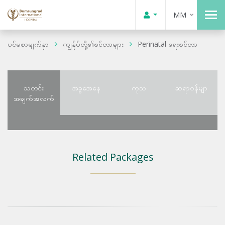
MM
ပင်မစာမျက်နှာ
ကျွန်ုပ်တို့၏စင်တာများ
Perinatal ရေးစင်တာ
သတင်း
အခွအေနေ
ကုသ
ဆရာဝန်မျာ
အချက်အလက်
Related Packages