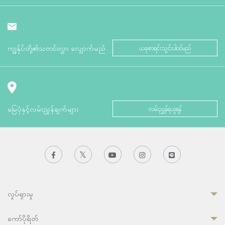
ကျွန်ုပ်တို့၏သတင်းလွှာ လျှောက်မည်
ယခုစာရင်းသွင်းပါဝင်မည်
မြေပုံနှင့်လမ်းညွှန်ချက်များ
လမ်းညွှန်ရယူရန်
လှုပ်ရှားမှု
ကော်ပိုရိတ်