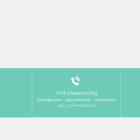
1378 (Thailand Only)
Emergencies - Appointments - Ambulance
နေ့စဉ် ၂၄ နာရီ အသင့်ရှိနေပါသည်။