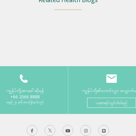
ကျွန်ုပ်တို့အားခေါ်ဆိုရန်
ကျွန်ုပ်တို့၏သတင်းလွှာ လျှောက်
+66 2066 8888
နေ့စဉ် ၂၄ နာရီ အသင့်ရှိနေပါသည်။
ယခုစာရင်းသွင်းပါဝင်မည်