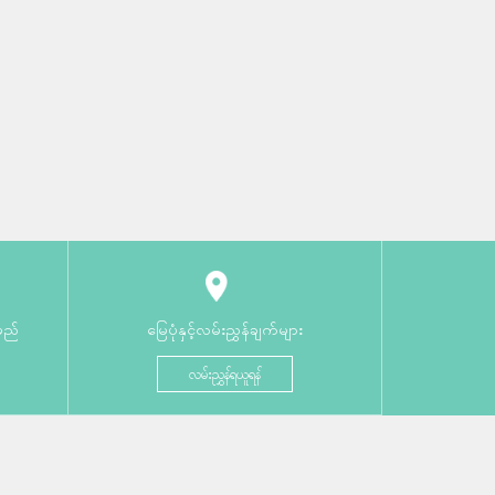
မည်
မြေပုံနှင့်လမ်းညွှန်ချက်များ
လမ်းညွှန်ရယူရန်