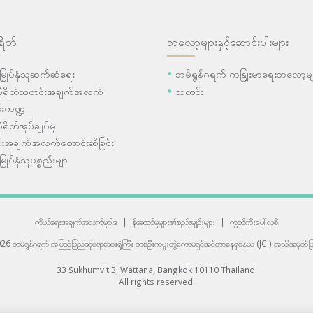
ရိတ်
ဘလော့များနှင့်ဆောင်းပါးများ
ီးမြှုပ်နှံသူဆက်ဆံရေး
ဘမ်ရွန်ဂရက် ကနျြးမာရေးဘလော့မျ
ပိုရိတ်သတင်းအချက်အလက်
သတင်း
းကဏ္ဍ
ုရိတ်အုပ်ချုပ်မှု
းအချက်အလက်တောင်းဆိုခြင်း
းမြှုပ်နှံသူပစ္စည်းမျာ
ကိုယ်ရေးအချက်အလက်မူဝါဒ
|
န်ဆောင်မှုများ၏စည်းမျဉ်းများ
|
ကွတ်ကီးပေါ်လစီ
6 ဘမ်ရွန်ဂရက် အပြည်ပြည်ဆိုင်ရာဆေးရုံကြီး
တစ်ဦးကပူးတွဲကော်မရှင်အင်တာနေရှင်နယ် (JCI) အသိအမှတ်ပြု
33 Sukhumvit 3, Wattana, Bangkok 10110 Thailand.
All rights reserved.