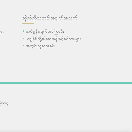
ဆိုက်ကိုသတင်းအချက်အလက်
ား
ဘမ်ရွန်ဂရက်အကြောင်း
ကျွန်ုပ်တို့၏ဆေးခန်းနှင့်စင်တာများ
အတွင်းလူနာအခန်း
ဆေးရုံ