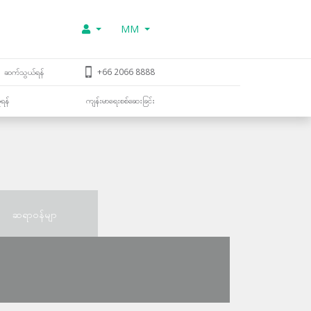
MM
ဆက်သွယ်ရန်
+66 2066 8888
ူရန်
ကျန်းမာရေးစစ်ဆေးခြင်း
ဆရာဝန်မျာ