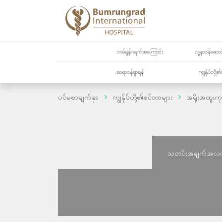
ဘမ်ရွန်ဂရက်အကြောင်း
လူနာဝန်ဆောင်
ဆရာဝန်ရှာရန်
ကျွန်ုပ်တို
ပင်မစာမျက်နှာ
ကျွန်ုပ်တို့၏စင်တာများ
အရိုးအထူးက
သတင်းအချက်အလ