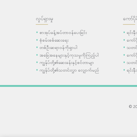
လှုပ်ရှားမှု
ကော်ပို
စာအုပ်ခန့်အပ်တာဝန်ပေးခြင်း
ရင်းနှ
စုံစမ်းစစ်ဆေးရေး
ကော်
တစ်ဦးဆရာဝန်ကိုရှာပါ
သတင်
အခြေအနေများနှင့်ကုသမှုကိုကြည့်ပါ
ကော်ပိ
ကျွန်ုပ်တို့၏ဆေးခန်းနှင့်စင်တာမျာ
သတင်
ကျွန်ုပ်တို့၏သတင်းလွှာ လျှောက်မည်
ရင်းနှီ
© 202