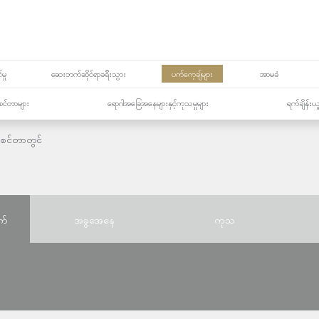
မှု
ဆေးဘက်ဆိုင်ရာခရီးသွား
ပက်ကေ့ချ်များ
အာမခံ
့၏စင်တာများ
ရောဂါအခြေအနေများနှင့်ကုသမှုများ
ရက်ချိန်းယ
ုစင်တာတွင်
က်
အခွအေနေ
ကုသ