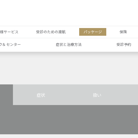
者様サービス
受診のための渡航
パッケージ
保険
ク& センター
症状と治療方法
受診予約
症状
扱い