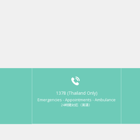
1378 (Thailand Only)
Emergencies - Appointments - Ambulance
24時間対応（英語）