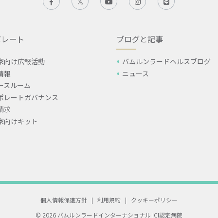
ポレート
ブログと記事
家向け広報活動
バムルンラードヘルスブログ
情報
ニュース
ースルーム
ポレートガバナンス
請求
家向けキット
個人情報保護方針
|
利用規約
|
クッキーポリシー
© 2026 バムルンラードインターナショナル
JCI認定病院