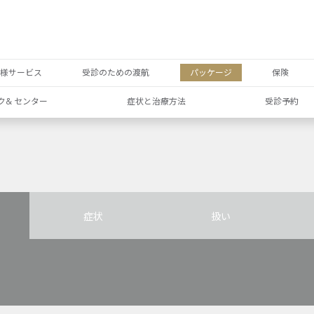
者様サービス
受診のための渡航
パッケージ
保険
ク& センター
症状と治療方法
受診予約
症状
扱い