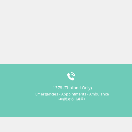
1378 (Thailand Only)
Emergencies - Appointments - Ambulance
24時間対応（英語）