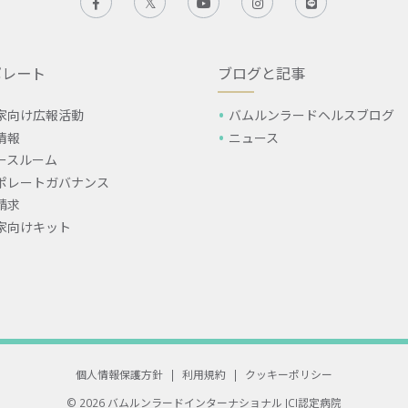
ポレート
ブログと記事
家向け広報活動
バムルンラードヘルスブログ
情報
ニュース
ースルーム
ポレートガバナンス
請求
家向けキット
個人情報保護方針
|
利用規約
|
クッキーポリシー
© 2026 バムルンラードインターナショナル
JCI認定病院